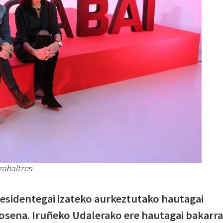
 zabaltzen
sidentegai izateko aurkeztutako hautagai
osena. Iruñeko Udalerako ere hautagai bakarra