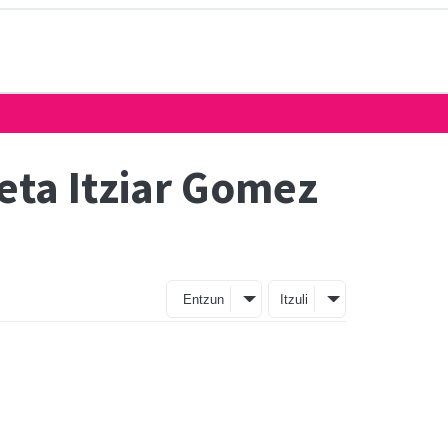
eta Itziar Gomez
Entzun
Itzuli