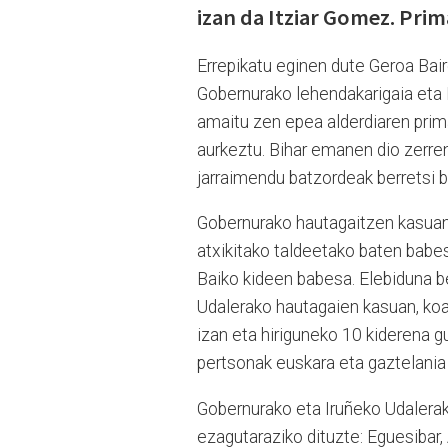
izan da Itziar Gomez. Prim
Errepikatu eginen dute Geroa Bai
Gobernurako lehendakarigaia eta 
amaitu zen epea alderdiaren prima
aurkeztu. Bihar emanen dio zerren
jarraimendu batzordeak berretsi 
Gobernurako hautagaitzen kasuan
atxikitako taldeetako baten babe
Baiko kideen babesa. Elebiduna b
Udalerako hautagaien kasuan, ko
izan eta hiriguneko 10 kiderena 
pertsonak euskara eta gaztelania 
Gobernurako eta Iruñeko Udalerako
ezagutaraziko dituzte: Eguesibar,