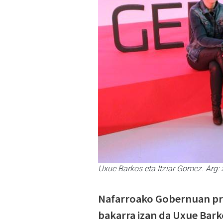
Uxue Barkos eta Itziar Gomez. Arg:
Nafarroako Gobernuan pre
bakarra izan da Uxue Bark