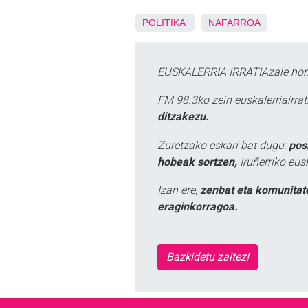
POLITIKA
NAFARROA
EUSKALERRIA IRRATIAzale hori
FM 98.3ko zein euskalerriairr
ditzakezu.
Zuretzako eskari bat dugu:
pos
hobeak sortzen,
Iruñerriko eus
Izan ere,
zenbat eta komunitat
eraginkorragoa.
Bazkidetu zaitez!