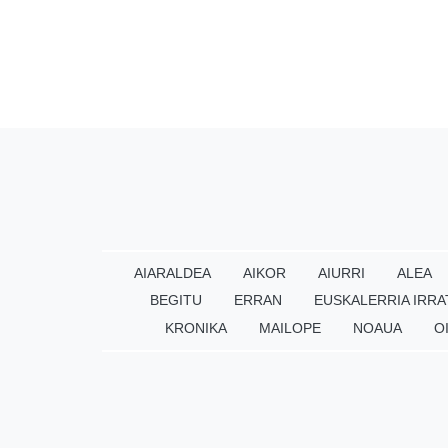
AIARALDEA
AIKOR
AIURRI
ALEA
BEGITU
ERRAN
EUSKALERRIA IRRA
KRONIKA
MAILOPE
NOAUA
O