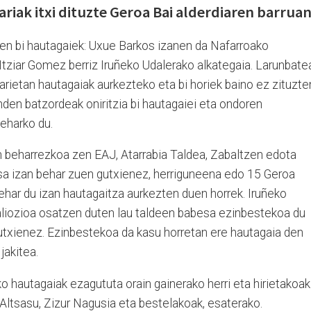
ariak itxi dituzte Geroa Bai alderdiaren barrua
ren bi hautagaiek: Uxue Barkos izanen da Nafarroako
Itziar Gomez berriz Iruñeko Udalerako alkategaia. Larunbate
rietan hautagaiak aurkezteko eta bi horiek baino ez zituzte
den batzordeak oniritzia bi hautagaiei eta ondoren
beharko du.
 beharrezkoa zen EAJ, Atarrabia Taldea, Zabaltzen edota
sa izan behar zuen gutxienez, herriguneena edo 15 Geroa
ehar du izan hautagaitza aurkezten duen horrek. Iruñeko
aliozioa osatzen duten lau taldeen babesa ezinbestekoa du
gutxienez. Ezinbestekoa da kasu horretan ere hautagaia den
jakitea.
 hautagaiak ezagututa orain gainerako herri eta hirietakoak
 Altsasu, Zizur Nagusia eta bestelakoak, esaterako.