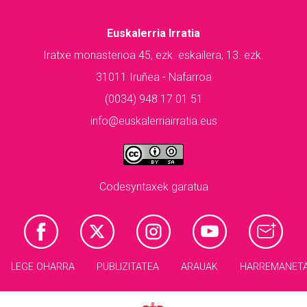
Euskalerria Irratia
Iratxe monasterioa 45, ezk. eskailera, 13. ezk.
31011 Iruñea - Nafarroa
(0034) 948 17 01 51
info@euskalerriairratia.eus
Codesyntaxek garatua
LEGE OHARRA
PUBLIZITATEA
ARAUAK
HARREMANET