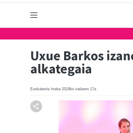
Uxue Barkos izan
alkategaia
Euskalerria Irratia
2018ko irailaren 17a