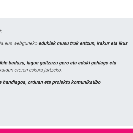
:
atia.eus webguneko
edukiak musu truk entzun, irakur eta ikus
ible baduzu, lagun gaitzazu gero eta eduki gehiago eta
kaldun ororen eskura jartzeko.
e handiagoa, orduan eta proiektu komunikatibo