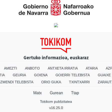
Gertuko informazioa, euskaraz
AMEZTI
ANBOTO
ANTXETA IRRATIA
ATARIA
AZP
TIA
GEURIA
GOIENA
GOIERRI TELEBISTA
GUAIXE
IZMENDI TELEBISTA
ORIO GUKA
TXINTXARRI
ZARAUT
Matx
Gurean
Ttap
Tokikom publizitatea
v16.25.0