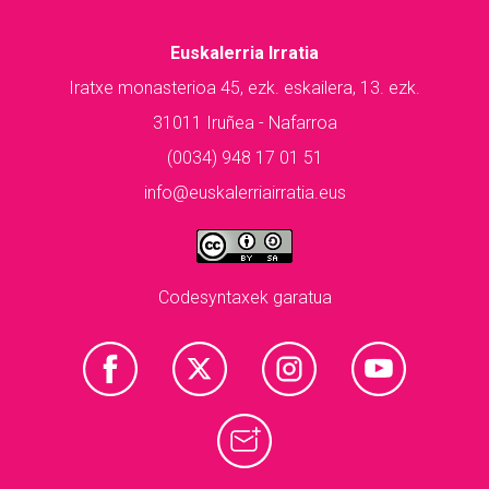
Euskalerria Irratia
Iratxe monasterioa 45, ezk. eskailera, 13. ezk.
31011 Iruñea - Nafarroa
(0034) 948 17 01 51
info@euskalerriairratia.eus
Codesyntaxek garatua