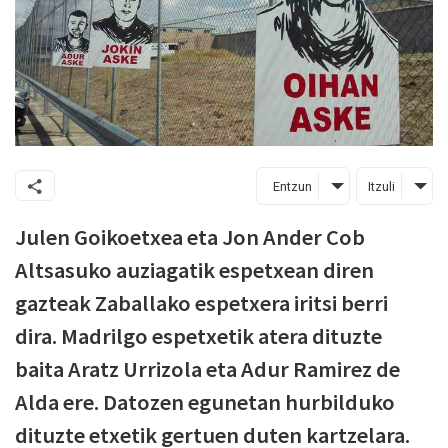
Entzun
Itzuli
Julen Goikoetxea eta Jon Ander Cob
Altsasuko auziagatik espetxean diren
gazteak Zaballako espetxera iritsi berri
dira. Madrilgo espetxetik atera dituzte
baita Aratz Urrizola eta Adur Ramirez de
Alda ere. Datozen egunetan hurbilduko
dituzte etxetik gertuen duten kartzelara.