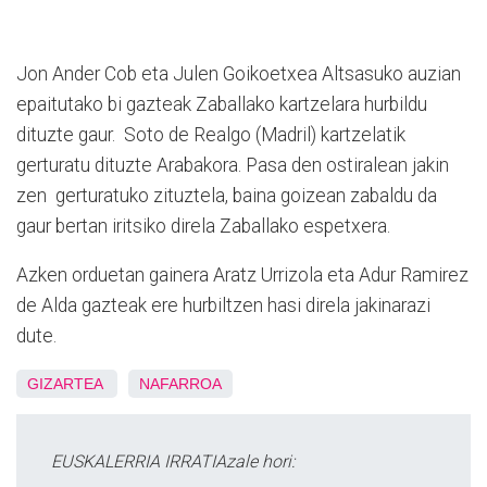
Jon Ander Cob eta Julen Goikoetxea Altsasuko auzian
epaitutako bi gazteak Zaballako kartzelara hurbildu
dituzte gaur. Soto de Realgo (Madril) kartzelatik
gerturatu dituzte Arabakora. Pasa den ostiralean jakin
zen gerturatuko zituztela, baina goizean zabaldu da
gaur bertan iritsiko direla Zaballako espetxera.
Azken orduetan gainera Aratz Urrizola eta Adur Ramirez
de Alda gazteak ere hurbiltzen hasi direla jakinarazi
dute.
GIZARTEA
NAFARROA
EUSKALERRIA IRRATIAzale hori: