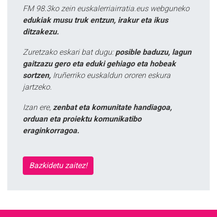
FM 98.3ko zein euskalerriairratia.eus webguneko
edukiak musu truk entzun, irakur eta ikus
ditzakezu.
Zuretzako eskari bat dugu:
posible baduzu, lagun
gaitzazu gero eta eduki gehiago eta hobeak
sortzen,
Iruñerriko euskaldun ororen eskura
jartzeko.
Izan ere,
zenbat eta komunitate handiagoa,
orduan eta proiektu komunikatibo
eraginkorragoa.
Bazkidetu zaitez!