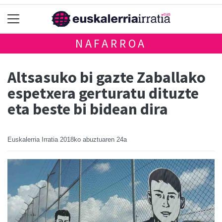
NAFARROA
Altsasuko bi gazte Zaballako
espetxera gerturatu dituzte
eta beste bi bidean dira
Euskalerria Irratia
2018ko abuztuaren 24a