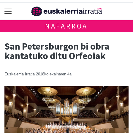
NAFARROA
San Petersburgon bi obra
kantatuko ditu Orfeoiak
Euskalerria Irratia
2018ko ekainaren 4a