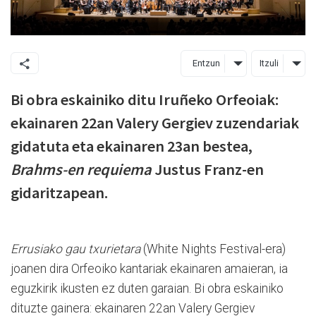
Entzun
Itzuli
Bi obra eskainiko ditu Iruñeko Orfeoiak:
ekainaren 22an Valery Gergiev zuzendariak
gidatuta eta ekainaren 23an bestea,
Brahms-en requiema
Justus Franz-en
gidaritzapean.
Errusiako gau txurietara
(White Nights Festival-era)
joanen dira Orfeoiko kantariak ekainaren amaieran, ia
eguzkirik ikusten ez duten garaian. Bi obra eskainiko
dituzte gainera: ekainaren 22an Valery Gergiev