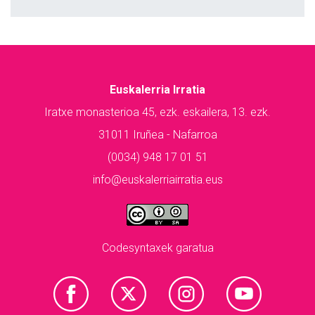
Euskalerria Irratia
Iratxe monasterioa 45, ezk. eskailera, 13. ezk.
31011 Iruñea - Nafarroa
(0034) 948 17 01 51
info@euskalerriairratia.eus
Codesyntaxek garatua