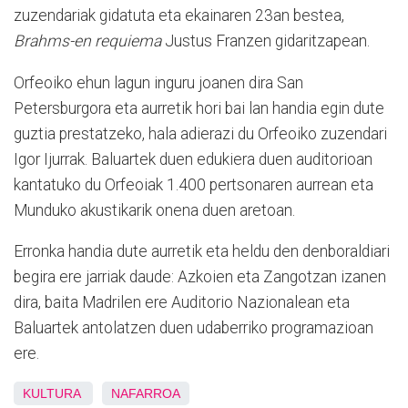
zuzendariak gidatuta eta ekainaren 23an bestea,
Brahms-en requiema
Justus Franzen gidaritzapean.
Orfeoiko ehun lagun inguru joanen dira San
Petersburgora eta aurretik hori bai lan handia egin dute
guztia prestatzeko, hala adierazi du Orfeoiko zuzendari
Igor Ijurrak. Baluartek duen edukiera duen auditorioan
kantatuko du Orfeoiak 1.400 pertsonaren aurrean eta
Munduko akustikarik onena duen aretoan.
Erronka handia dute aurretik eta heldu den denboraldiari
begira ere jarriak daude: Azkoien eta Zangotzan izanen
dira, baita Madrilen ere Auditorio Nazionalean eta
Baluartek antolatzen duen udaberriko programazioan
ere.
KULTURA
NAFARROA