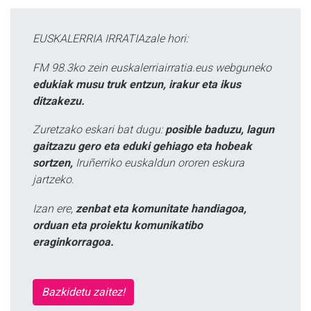
EUSKALERRIA IRRATIAzale hori:
FM 98.3ko zein euskalerriairratia.eus webguneko
edukiak musu truk entzun, irakur eta ikus
ditzakezu.
Zuretzako eskari bat dugu:
posible baduzu, lagun
gaitzazu gero eta eduki gehiago eta hobeak
sortzen,
Iruñerriko euskaldun ororen eskura
jartzeko.
Izan ere,
zenbat eta komunitate handiagoa,
orduan eta proiektu komunikatibo
eraginkorragoa.
Bazkidetu zaitez!