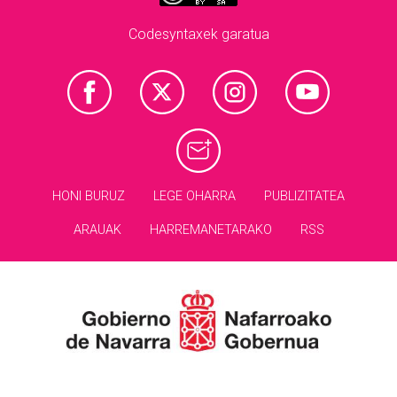
Codesyntaxek garatua
HONI BURUZ
LEGE OHARRA
PUBLIZITATEA
ARAUAK
HARREMANETARAKO
RSS