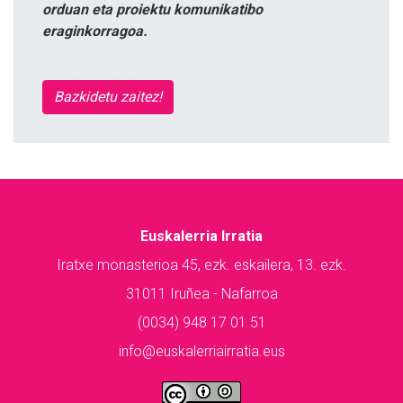
orduan eta proiektu komunikatibo
eraginkorragoa.
Bazkidetu zaitez!
Euskalerria Irratia
Iratxe monasterioa 45, ezk. eskailera, 13. ezk.
31011 Iruñea - Nafarroa
(0034) 948 17 01 51
info@euskalerriairratia.eus