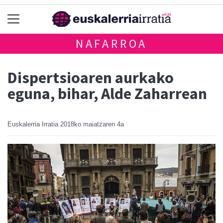
NAFARROA
Dispertsioaren aurkako
eguna, bihar, Alde Zaharrean
Euskalerria Irratia
2018ko maiatzaren 4a