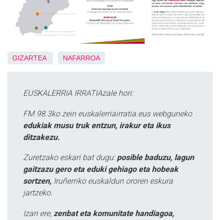
GIZARTEA
NAFARROA
EUSKALERRIA IRRATIAzale hori:
FM 98.3ko zein euskalerriairratia.eus webguneko
edukiak musu truk entzun, irakur eta ikus
ditzakezu.
Zuretzako eskari bat dugu:
posible baduzu, lagun
gaitzazu gero eta eduki gehiago eta hobeak
sortzen,
Iruñerriko euskaldun ororen eskura
jartzeko.
Izan ere,
zenbat eta komunitate handiagoa,