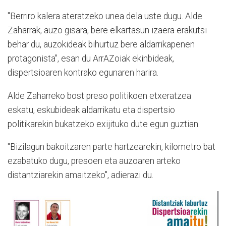
"Berriro kalera ateratzeko unea dela uste dugu. Alde
Zaharrak, auzo gisara, bere elkartasun izaera erakutsi
behar du, auzokideak bihurtuz bere aldarrikapenen
protagonista", esan du ArrAZoiak ekinbideak,
dispertsioaren kontrako egunaren harira.
Alde Zaharreko bost preso politikoen etxeratzea
eskatu, eskubideak aldarrikatu eta dispertsio
politikarekin bukatzeko exijituko dute egun guztian.
"Bizilagun bakoitzaren parte hartzearekin, kilometro bat
ezabatuko dugu, presoen eta auzoaren arteko
distantziarekin amaitzeko", adierazi du.