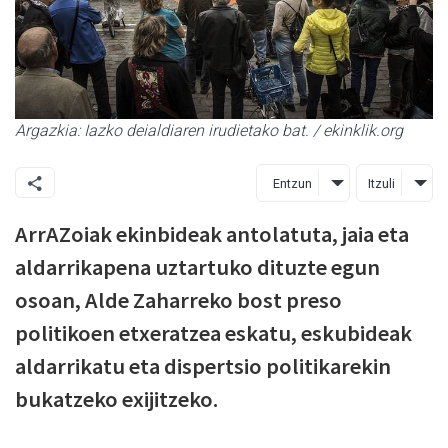
Argazkia: Iazko deialdiaren irudietako bat. / ekinklik.org
Entzun
Itzuli
ArrAZoiak ekinbideak antolatuta, jaia eta
aldarrikapena uztartuko dituzte egun
osoan, Alde Zaharreko bost preso
politikoen etxeratzea eskatu, eskubideak
aldarrikatu eta dispertsio politikarekin
bukatzeko exijitzeko.