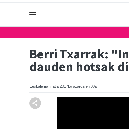
Berri Txarrak: "
dauden hotsak di
Euskalerria Irratia
2017ko azaroaren 30a