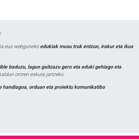
:
atia.eus webguneko
edukiak musu truk entzun, irakur eta ikus
ible baduzu, lagun gaitzazu gero eta eduki gehiago eta
kaldun ororen eskura jartzeko.
e handiagoa, orduan eta proiektu komunikatibo