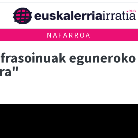
NAFARROA
Infrasoinuak eguneroko
ra"