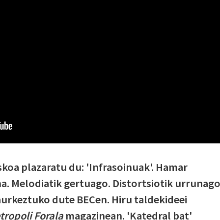
iskoa plazaratu du: 'Infrasoinuak'. Hamar
na. Melodiatik gertuago. Distortsiotik urrunago
urkeztuko dute BECen. Hiru taldekideei
tropoli Forala
magazinean. 'Katedral bat'