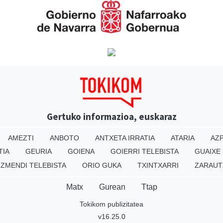
Gertuko informazioa, euskaraz
AMEZTI
ANBOTO
ANTXETA IRRATIA
ATARIA
AZP
TIA
GEURIA
GOIENA
GOIERRI TELEBISTA
GUAIXE
IZMENDI TELEBISTA
ORIO GUKA
TXINTXARRI
ZARAUT
Matx
Gurean
Ttap
Tokikom publizitatea
v16.25.0