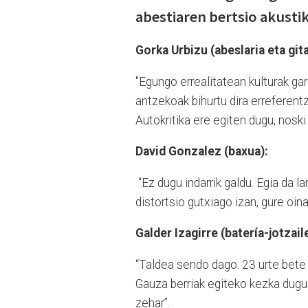
abestiaren bertsio akustik
Gorka Urbizu (abeslaria eta gita
"Egungo errealitatean kulturak garr
antzekoak bihurtu dira erreferent
Autokritika ere egiten dugu, noski
David Gonzalez (baxua):
“Ez dugu indarrik galdu. Egia da 
distortsio gutxiago izan, gure oina
Galder Izagirre (batería-jotzail
“Taldea sendo dago. 23 urte bete 
Gauza berriak egiteko kezka dugu. 
zehar”.