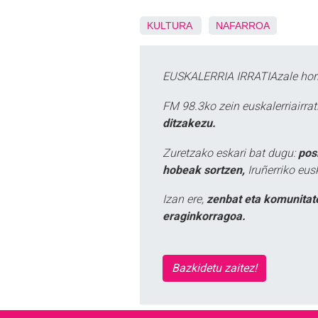
KULTURA
NAFARROA
EUSKALERRIA IRRATIAzale hori
FM 98.3ko zein euskalerriairr
ditzakezu.
Zuretzako eskari bat dugu:
pos
hobeak sortzen,
Iruñerriko eus
Izan ere,
zenbat eta komunitat
eraginkorragoa.
Bazkidetu zaitez!