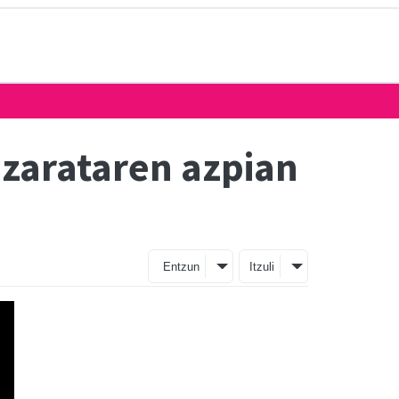
 zarataren azpian
Entzun
Itzuli