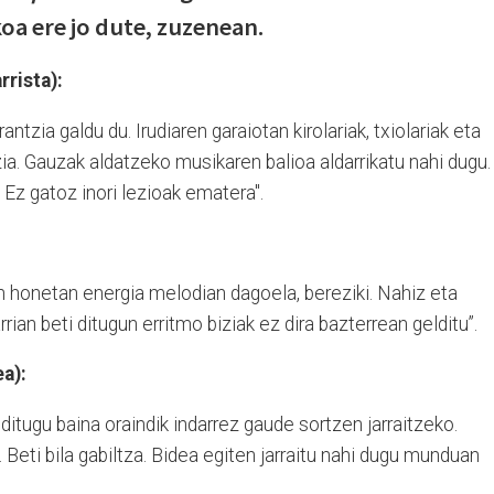
oa ere jo dute, zuzenean.
rrista):
antzia galdu du. Irudiaren garaiotan kirolariak, txiolariak eta
zia. Gauzak aldatzeko musikaren balioa aldarrikatu nahi dugu.
. Ez gatoz inori lezioak ematera".
lan honetan energia melodian dagoela, bereziki. Nahiz eta
rrian beti ditugun erritmo biziak ez dira bazterrean gelditu”.
ea):
ditugu baina oraindik indarrez gaude sortzen jarraitzeko.
Beti bila gabiltza. Bidea egiten jarraitu nahi dugu munduan