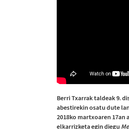
Berri Txarrak taldeak 9. d
abestirekin osatu dute la
2018ko martxoaren 17an a
elkarrizketa egin diegu
Me