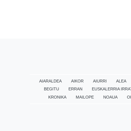
AIARALDEA
AIKOR
AIURRI
ALEA
BEGITU
ERRAN
EUSKALERRIA IRRA
KRONIKA
MAILOPE
NOAUA
O