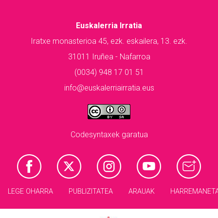
Euskalerria Irratia
Iratxe monasterioa 45, ezk. eskailera, 13. ezk.
31011 Iruñea - Nafarroa
(0034) 948 17 01 51
info@euskalerriairratia.eus
Codesyntaxek garatua
LEGE OHARRA
PUBLIZITATEA
ARAUAK
HARREMANET