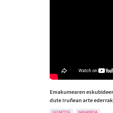
Emakumearen eskubideen a
dute Iruñean arte ederrak
GIZARTEA
NAFARROA