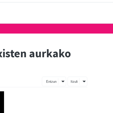
txisten aurkako
Entzun
Itzuli