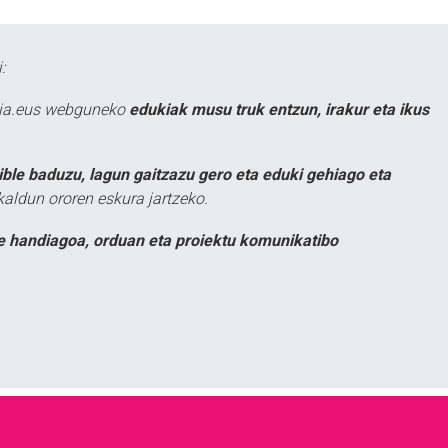
:
atia.eus webguneko
edukiak musu truk entzun, irakur eta ikus
ible baduzu, lagun gaitzazu gero eta eduki gehiago eta
kaldun ororen eskura jartzeko.
e handiagoa, orduan eta proiektu komunikatibo