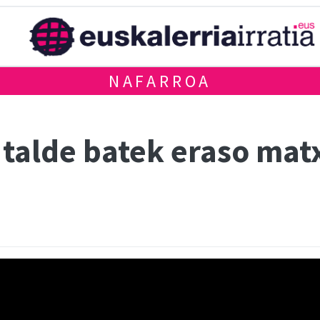
NAFARROA
a talde batek eraso ma