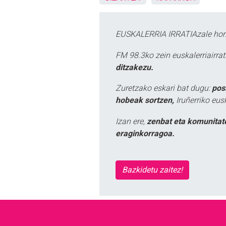
EUSKALERRIA IRRATIAzale hori
FM 98.3ko zein euskalerriairr
ditzakezu.
Zuretzako eskari bat dugu:
pos
hobeak sortzen,
Iruñerriko eus
Izan ere,
zenbat eta komunitat
eraginkorragoa.
Bazkidetu zaitez!