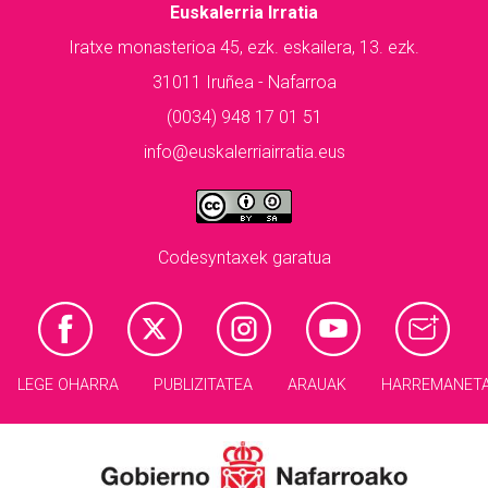
Euskalerria Irratia
Iratxe monasterioa 45, ezk. eskailera, 13. ezk.
31011 Iruñea - Nafarroa
(0034) 948 17 01 51
info@euskalerriairratia.eus
Codesyntaxek garatua
LEGE OHARRA
PUBLIZITATEA
ARAUAK
HARREMANET