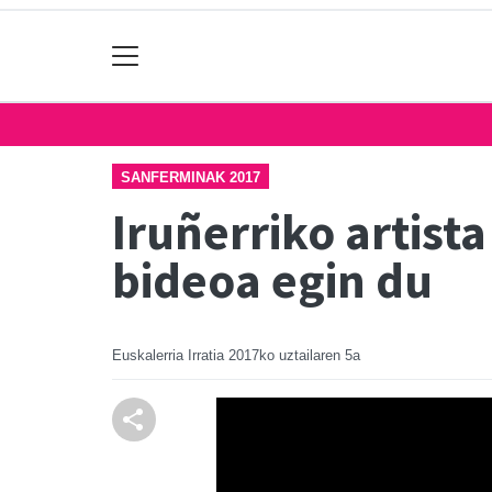
SANFERMINAK 2017
Iruñerriko artist
bideoa egin du
Euskalerria Irratia
2017ko uztailaren 5a