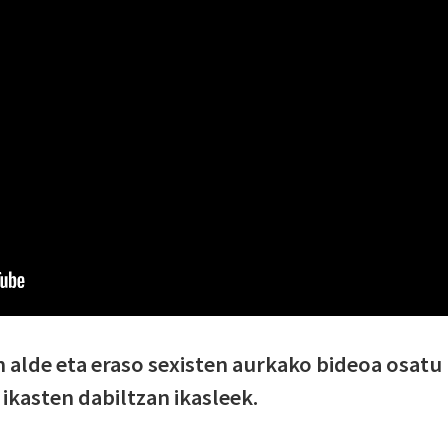
lde eta eraso sexisten aurkako bideoa osatu
 ikasten dabiltzan ikasleek.