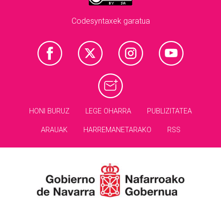
Codesyntaxek garatua
HONI BURUZ
LEGE OHARRA
PUBLIZITATEA
ARAUAK
HARREMANETARAKO
RSS