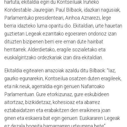
hartuta, ekitaldia egin du Kontseiluak Iruñeko
Kondestable Jauregian. Paul Bilbaok, idazkari nagusiak,
Parlamentuko presidenteari, Ainhoa Aznarezi, lege
berria idazteko luma oparitu dio. Ekitaldian, urte hauetan
guztietan Legeak ezarritako egoeraren ondorioz izan
dituzten bizipenen berri ere eman dute hainbat
herritarrek. Alderdietako, eragile sozialetako eta
euskalgintzako ordezkariak izan dira ekitaldian.
Ekitaldia egitearen arrazoiak azaldu ditu Bilbaok: “Iaz,
gaurko egunarekin, Kontseilua osatzen duten eragileek,
eta nik neuk, agerraldia egin genuen Nafarroako
Parlamentuan. Gure etorkizunaz, gure eskubideen
aitortzaz, bizikidetzaz, kohesioaz eta abarrez
eztabaidatzen eta erabakitzen den eraikinera joan
ginen eta eskaera bat egin genuen: Euskararen Legeak
ez dezala hogeita hamargarren urteurrena bete”.