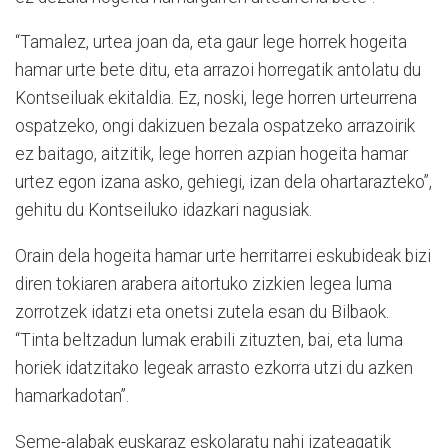
“Tamalez, urtea joan da, eta gaur lege horrek hogeita
hamar urte bete ditu, eta arrazoi horregatik antolatu du
Kontseiluak ekitaldia. Ez, noski, lege horren urteurrena
ospatzeko, ongi dakizuen bezala ospatzeko arrazoirik
ez baitago, aitzitik, lege horren azpian hogeita hamar
urtez egon izana asko, gehiegi, izan dela ohartarazteko”,
gehitu du Kontseiluko idazkari nagusiak.
Orain dela hogeita hamar urte herritarrei eskubideak bizi
diren tokiaren arabera aitortuko zizkien legea luma
zorrotzek idatzi eta onetsi zutela esan du Bilbaok.
“Tinta beltzadun lumak erabili zituzten, bai, eta luma
horiek idatzitako legeak arrasto ezkorra utzi du azken
hamarkadotan”.
Seme-alabak euskaraz eskolaratu nahi izateagatik