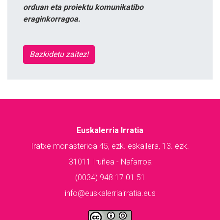
orduan eta proiektu komunikatibo
eraginkorragoa.
Bazkidetu zaitez!
Euskalerria Irratia
Iratxe monasterioa 45, ezk. eskailera, 13. ezk.
31011 Iruñea - Nafarroa
(0034) 948 17 01 51
info@euskalerriairratia.eus