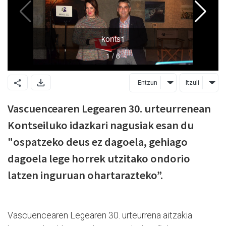
Entzun
Itzuli
Vascuencearen Legearen 30. urteurrenean
Kontseiluko idazkari nagusiak esan du
"ospatzeko deus ez dagoela, gehiago
dagoela
lege horrek utzitako ondorio
latzen inguruan ohartarazteko”.
Vascuencearen Legearen 30. urteurrena aitzakia