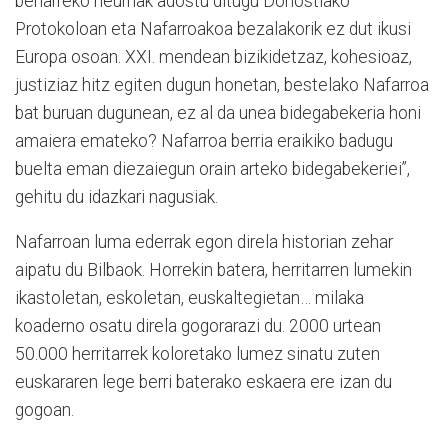
beharreko neurriak adostu ditugu Donostiako
Protokoloan eta Nafarroakoa bezalakorik ez dut ikusi
Europa osoan. XXI. mendean bizikidetzaz, kohesioaz,
justiziaz hitz egiten dugun honetan, bestelako Nafarroa
bat buruan dugunean, ez al da unea bidegabekeria honi
amaiera emateko? Nafarroa berria eraikiko badugu
buelta eman diezaiegun orain arteko bidegabekeriei”,
gehitu du idazkari nagusiak.
Nafarroan luma ederrak egon direla historian zehar
aipatu du Bilbaok. Horrekin batera, herritarren lumekin
ikastoletan, eskoletan, euskaltegietan… milaka
koaderno osatu direla gogorarazi du. 2000 urtean
50.000 herritarrek koloretako lumez sinatu zuten
euskararen lege berri baterako eskaera ere izan du
gogoan.