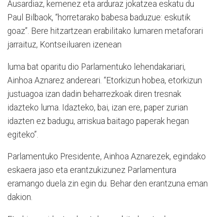
Ausardiaz, kemenez eta arduraz jokatzea eskatu du
Paul Bilbaok, “horretarako babesa baduzue: eskutik
goaz”. Bere hitzartzean erabilitako lumaren metaforari
jarraituz, Kontseiluaren izenean
luma bat oparitu dio Parlamentuko lehendakariari,
Ainhoa Aznarez andereari. “Etorkizun hobea, etorkizun
justuagoa izan dadin beharrezkoak diren tresnak
idazteko luma. Idazteko, bai, izan ere, paper zurian
idazten ez badugu, arriskua baitago paperak hegan
egiteko”.
Parlamentuko Presidente, Ainhoa Aznarezek, egindako
eskaera jaso eta erantzukizunez Parlamentura
eramango duela zin egin du. Behar den erantzuna eman
dakion.