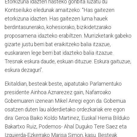
Etorkizuna idazten hasteko gonbita luzatu du
Kontseiluko eledunak amaitzeko: “Has gaitezen
etorkizuna idazten. Has gaitezen luma hauek
berdintasunerako, kohesiorako, bizikidetzarako
proposamena idazteko erabiltzen. Murrizketarik gabeko
gizarte justu berri bat eraikitzeko balia itzazue,
euskararen lege berri bat idazteko balia itzazue.
Tresnak eskura daude, eskuan dituzue. Eskura gaituzue,
eskura dezagun”.
Ekitaldian, besteak beste, aipatutako Parlamentuko
presidente Ainhoa Aznarezez gain, Nafarroako
Gobernuaren izenean Mikel Arregi egon da. Gobernua
osatzen duten lau alderdietako ordezkariak ere egon
dira: Geroa Baiko Koldo Martinez, Euskal Herria Bilduko
Bakartxo Ruiz, Podemos- Ahal Duguko Tere Saez eta
Izquierda-Ezkerrako Marisa Simon, kasu. Besteak