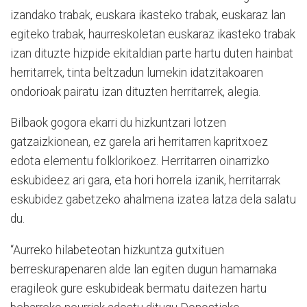
izandako trabak, euskara ikasteko trabak, euskaraz lan
egiteko trabak, haurreskoletan euskaraz ikasteko trabak
izan dituzte hizpide ekitaldian parte hartu duten hainbat
herritarrek, tinta beltzadun lumekin idatzitakoaren
ondorioak pairatu izan dituzten herritarrek, alegia.
Bilbaok gogora ekarri du hizkuntzari lotzen
gatzaizkionean, ez garela ari herritarren kapritxoez
edota elementu folklorikoez. Herritarren oinarrizko
eskubideez ari gara, eta hori horrela izanik, herritarrak
eskubidez gabetzeko ahalmena izatea latza dela salatu
du.
“Aurreko hilabeteotan hizkuntza gutxituen
berreskurapenaren alde lan egiten dugun hamarnaka
eragileok gure eskubideak bermatu daitezen hartu