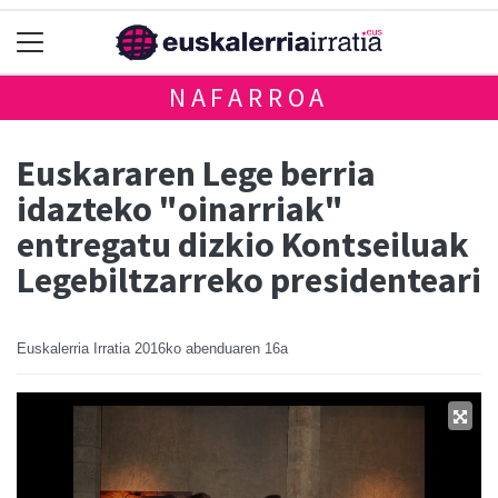
NAFARROA
Euskararen Lege berria
idazteko "oinarriak"
entregatu dizkio Kontseiluak
Legebiltzarreko presidenteari
Euskalerria Irratia
2016ko abenduaren 16a