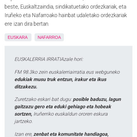
beste, Euskaltzaindia, sindikatuetako ordezkariak, eta
Iruñeko eta Nafarroako hainbat udaletako ordezkariak
ere izan dira bertan.
EUSKARA
NAFARROA
EUSKALERRIA IRRATIAzale hori:
FM 98.3ko zein euskalerriairratia.eus webguneko
edukiak musu truk entzun, irakur eta ikus
ditzakezu.
Zuretzako eskari bat dugu:
posible baduzu, lagun
gaitzazu gero eta eduki gehiago eta hobeak
sortzen,
Iruñerriko euskaldun ororen eskura
jartzeko.
Izan ere,
zenbat eta komunitate handiagoa,