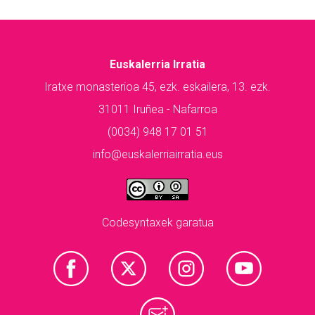
Euskalerria Irratia
Iratxe monasterioa 45, ezk. eskailera, 13. ezk.
31011 Iruñea - Nafarroa
(0034) 948 17 01 51
info@euskalerriairratia.eus
Codesyntaxek garatua