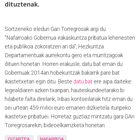
dituztenak.
Sortzeneko eledun Gari Torregrosak argi du:
"Nafarroako Gobernua irakaskuntza pribatua lehenesten
eta publikoa zokoratzen ari da", Hezkuntza
Departamentuak aurrekontu gero eta murritzagoak
dituen honetan. Horren erakusle, datu bat eman du:
Gobernuak 2014an hobekuntzak bakarrik pare bat
ikastetxetan egin ditu. Beste
datu bat
ere aipa daiteke:
legealdiaren azken txanpan, hauteskundeetarako bi
hilabete falta direlarik, Iribas kontseilariak hitz eman du
sei urtean 459 milioi euro emanen dizkietela itunpeko
ikastetxe pribatuei. Horretaz guztiaz mintzatu gara GAri
Torregrosarekin, bideoelkarrizketa honetan.
GIZARTEA
NAFARROA