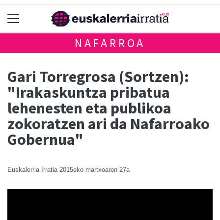
NAFARROA
Gari Torregrosa (Sortzen):
"Irakaskuntza pribatua
lehenesten eta publikoa
zokoratzen ari da Nafarroako
Gobernua"
Euskalerria Irratia
2015eko martxoaren 27a