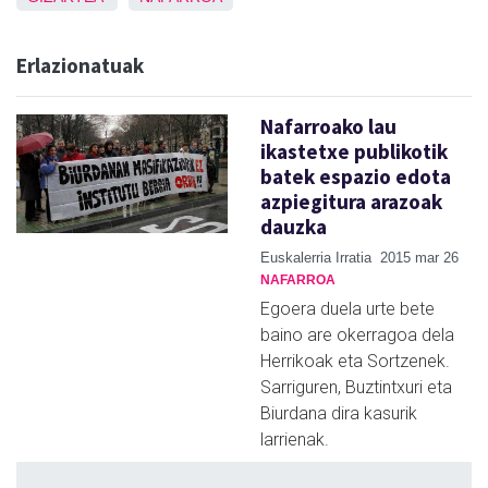
Erlazionatuak
Nafarroako lau
ikastetxe publikotik
batek espazio edota
azpiegitura arazoak
dauzka
Euskalerria Irratia
2015 mar 26
NAFARROA
Egoera duela urte bete
baino are okerragoa dela
Herrikoak eta Sortzenek.
Sarriguren, Buztintxuri eta
Biurdana dira kasurik
larrienak.