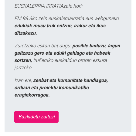
EUSKALERRIA IRRATIAzale hori:
FM 98.3ko zein euskalerriairratia.eus webguneko
edukiak musu truk entzun, irakur eta ikus
ditzakezu.
Zuretzako eskari bat dugu:
posible baduzu, lagun
gaitzazu gero eta eduki gehiago eta hobeak
sortzen,
Iruñerriko euskaldun ororen eskura
jartzeko.
Izan ere,
zenbat eta komunitate handiagoa,
orduan eta proiektu komunikatibo
eraginkorragoa.
Bazkidetu zaitez!