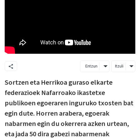
Entzun
Itzuli
Sortzen eta Herrikoa guraso elkarte
federazioek Nafarroako ikastetxe
publikoen egoeraren inguruko txosten bat
egin dute. Horren arabera, egoerak
nabarmen egin du okerrera azken urtean,
eta jada 50 dira gabezi nabarmenak