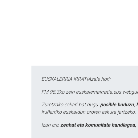
EUSKALERRIA IRRATIAzale hori:
FM 98.3ko zein euskalerriairratia.eus webg
Zuretzako eskari bat dugu:
posible baduzu, 
Iruñerriko euskaldun ororen eskura jartzeko.
Izan ere,
zenbat eta komunitate handiagoa, 