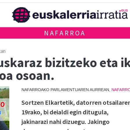
NAFARROA
tan
skaraz bizitzeko eta i
oa osoan.
NAFARROAKO PARLAMENTUAREN AURREAN,
NAFARR
Sortzen Elkartetik, datorren otsailare
19rako, bi deialdi egin ditugula,
jakinarazi nahi dizuegu. Jakingo