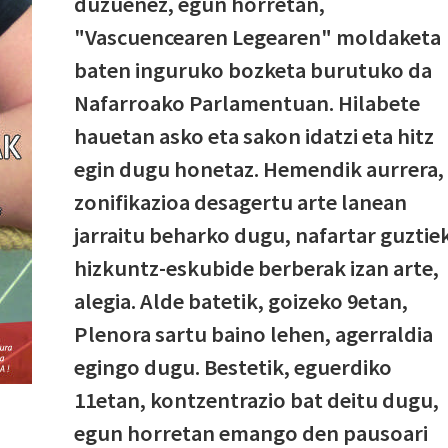
duzuenez, egun horretan,
"Vascuencearen Legearen" moldaketa
baten inguruko bozketa burutuko da
Nafarroako Parlamentuan. Hilabete
hauetan asko eta sakon idatzi eta hitz
egin dugu honetaz. Hemendik aurrera,
zonifikazioa desagertu arte lanean
jarraitu beharko dugu, nafartar guztie
hizkuntz-eskubide berberak izan arte,
alegia. Alde batetik, goizeko 9etan,
Plenora sartu baino lehen, agerraldia
egingo dugu. Bestetik, eguerdiko
11etan, kontzentrazio bat deitu dugu,
egun horretan emango den pausoari