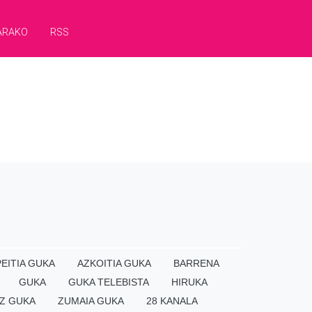
ARAKO
RSS
EITIA GUKA
AZKOITIA GUKA
BARRENA
GUKA
GUKA TELEBISTA
HIRUKA
Z GUKA
ZUMAIA GUKA
28 KANALA