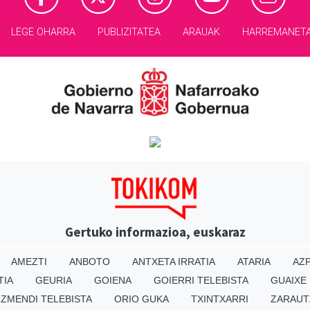
LEGE OHARRA
PUBLIZITATEA
ARAUAK
HARREMANET
Gertuko informazioa, euskaraz
AMEZTI
ANBOTO
ANTXETA IRRATIA
ATARIA
AZP
TIA
GEURIA
GOIENA
GOIERRI TELEBISTA
GUAIXE
IZMENDI TELEBISTA
ORIO GUKA
TXINTXARRI
ZARAUT