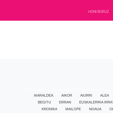
HONI BURUZ
AIARALDEA
AIKOR
AIURRI
ALEA
BEGITU
ERRAN
EUSKALERRIA IRRA
KRONIKA
MAILOPE
NOAUA
O