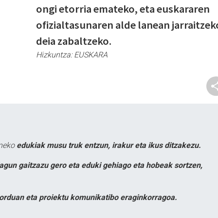
ongi etorria emateko, eta euskararen
ofizialtasunaren alde lanean jarraitzek
deia zabaltzeko.
Hizkuntza:
EUSKARA
uneko
edukiak musu truk entzun, irakur eta ikus ditzakezu.
lagun gaitzazu gero eta eduki gehiago eta hobeak sortzen,
orduan eta proiektu komunikatibo eraginkorragoa.