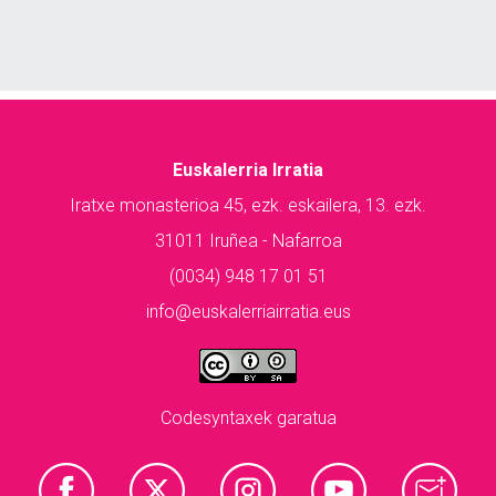
Euskalerria Irratia
Iratxe monasterioa 45, ezk. eskailera, 13. ezk.
31011 Iruñea - Nafarroa
(0034) 948 17 01 51
info@euskalerriairratia.eus
Codesyntaxek garatua