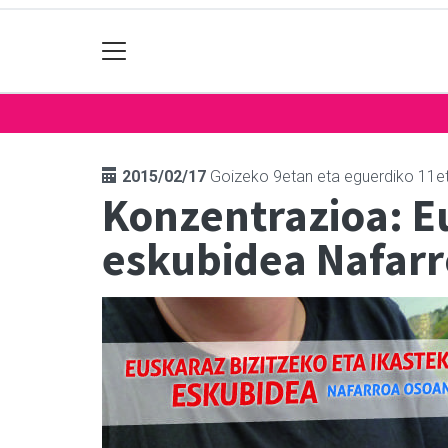
2015/02/17
Goizeko 9etan eta eguerdiko 11e
Konzentrazioa: Eu
eskubidea Nafarr