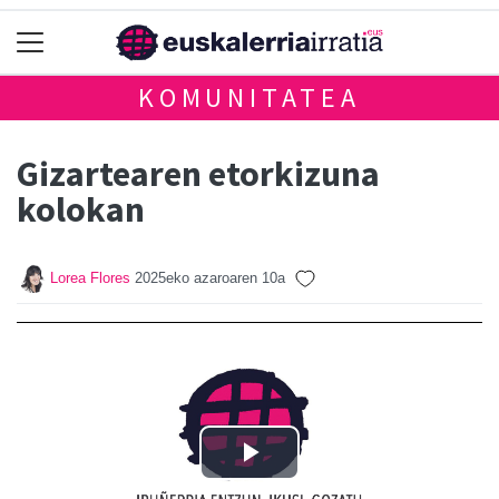
KOMUNITATEA
Gizartearen etorkizuna
kolokan
Lorea Flores
2025eko azaroaren 10a