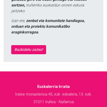
sortzen,
Iruñerriko euskaldun ororen eskura
jartzeko.
Izan ere,
zenbat eta komunitate handiagoa,
orduan eta proiektu komunikatibo
eraginkorragoa.
Bazkidetu zaitez!
Euskalerria Irratia
Iratxe monasterioa 45, ezk. eskailera, 13. ezk.
31011 Iruñea - Nafarroa