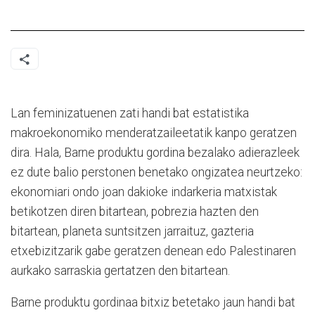
Lan feminizatuenen zati handi bat estatistika
makroekonomiko menderatzaileetatik kanpo geratzen
dira. Hala, Barne produktu gordina bezalako adierazleek
ez dute balio perstonen benetako ongizatea neurtzeko:
ekonomiari ondo joan dakioke indarkeria matxistak
betikotzen diren bitartean, pobrezia hazten den
bitartean, planeta suntsitzen jarraituz, gazteria
etxebizitzarik gabe geratzen denean edo Palestinaren
aurkako sarraskia gertatzen den bitartean.
Barne produktu gordinaa bitxiz betetako jaun handi bat