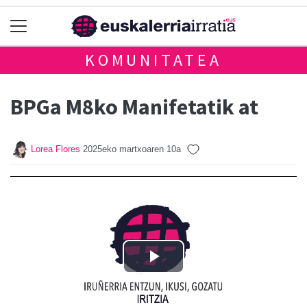
KOMUNITATEA
BPGa M8ko Manifetatik at
Lorea Flores
2025eko martxoaren 10a