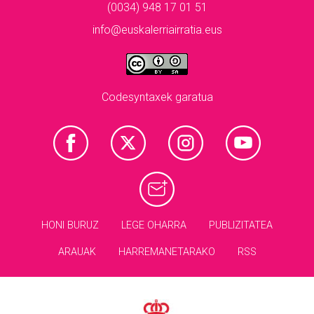
(0034) 948 17 01 51
info@euskalerriairratia.eus
Codesyntaxek garatua
HONI BURUZ
LEGE OHARRA
PUBLIZITATEA
ARAUAK
HARREMANETARAKO
RSS