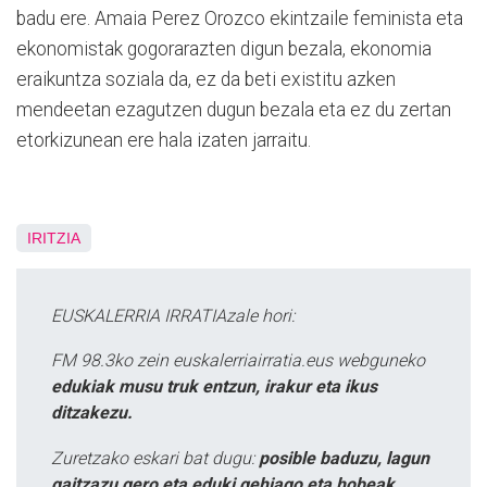
badu ere. Amaia Perez Orozco ekintzaile feminista eta
ekonomistak gogorarazten digun bezala, ekonomia
eraikuntza soziala da, ez da beti existitu azken
mendeetan ezagutzen dugun bezala eta ez du zertan
etorkizunean ere hala izaten jarraitu.
IRITZIA
EUSKALERRIA IRRATIAzale hori:
FM 98.3ko zein euskalerriairratia.eus webguneko
edukiak musu truk entzun, irakur eta ikus
ditzakezu.
Zuretzako eskari bat dugu:
posible baduzu, lagun
gaitzazu gero eta eduki gehiago eta hobeak