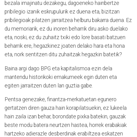
bezala imajinatu dezakegu, dagoeneko hainbertze
pribilegio izanik eskrupulurik ez duena eta, bizitzan
pribilegioak pilatzen jarraitzea helburu bakarra duena. Ez
du memoriarik, ez du inoren beharrik diru asko duelako
eta, noski, ez du zuhaitz txiki edo lore basati batzuen
beharrik ere, hegazkinez joaten delako hara eta hona
eta, nork sentitzen ditu zuhaitzak hegazkin batetik?
Baina argi dago BPG eta kapitalismoa ezin dela
mantendu historikoki emakumeek egin duten eta
egiten jarraitzen duten lan guztia gabe.
Pentsa genezake, finantza-merkatuetan egunero
gertatzen diren gauza hain korapilatsuekin, ez lukeela
hain zaila izan behar, borondate pixka batekin, gauzak
beste modu batera neurtzen hastea, horrek erabakiak
hartzeko adierazle desberdinak erabiltzea eskatzen