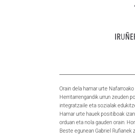
Orain dela hamar urte Nafarroako 
Herritarrengandik urrun zeuden po
integratzaile eta sozialak edukit
Hamar urte hauek positiboak izan
orduan eta nola gauden orain. Hor
Beste egunean Gabriel Rufianek zi