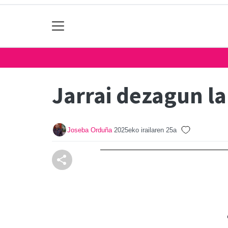
Jarrai dezagun l
Joseba Orduña
2025eko irailaren 25a