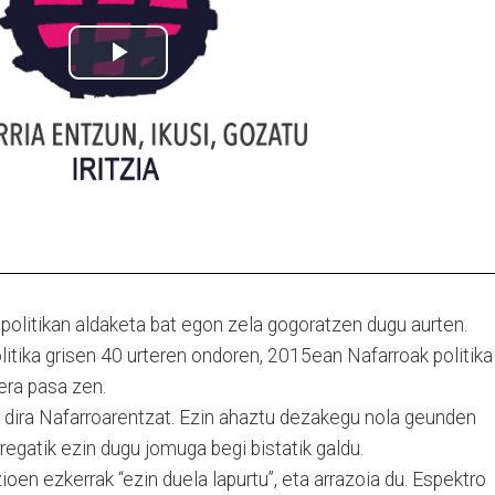
politikan aldaketa bat egon zela gogoratzen dugu aurten.
litika grisen 40 urteren ondoren, 2015ean Nafarroak politika
zera pasa zen.
 dira Nafarroarentzat. Ezin ahaztu dezakegu nola geunden
regatik ezin dugu jomuga begi bistatik galdu.
oen ezkerrak “ezin duela lapurtu”, eta arrazoia du. Espektro