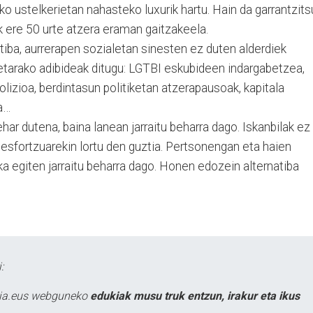
o ustelkerietan nahasteko luxurik hartu. Hain da garrantzits
 ere 50 urte atzera eraman gaitzakeela.
iba, aurrerapen sozialetan sinesten ez duten alderdiek
retarako adibideak ditugu: LGTBI eskubideen indargabetzea,
izioa, berdintasun politiketan atzerapausoak, kapitala
a…
ar dutena, baina lanean jarraitu beharra dago. Iskanbilak ez
 esfortzuarekin lortu den guztia. Pertsonengan eta haien
ka egiten jarraitu beharra dago. Honen edozein alternatiba
:
atia.eus webguneko
edukiak musu truk entzun, irakur eta ikus