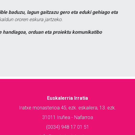
ible baduzu, lagun gaitzazu gero eta eduki gehiago eta
kaldun ororen eskura jartzeko.
e handiagoa, orduan eta proiektu komunikatibo
Euskalerria Irratia
Iratxe monasterioa 45, ezk. eskailera, 13. ezk.
31011 Iruñea - Nafarroa
(0034) 948 17 01 51