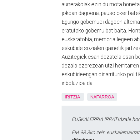
aurrerakoiak ezin du mota honetak
jokoan dagoena, pauso oker batek
Egungo gobernuei dagoen alternat
eratutako gobernu bat baita. Hor
euskarafobia, memoria legeen abol
eskubide sozialen gainetik jartze
Auzitegiek esan dezatela esan beh
dezala ezerezean utzi herritarren
eskubideengan oinarrituriko politi
inboluzioa da.
IRITZIA
NAFARROA
EUSKALERRIA IRRATIAzale hori
FM 98.3ko zein euskalerriairr
ditzakezu.