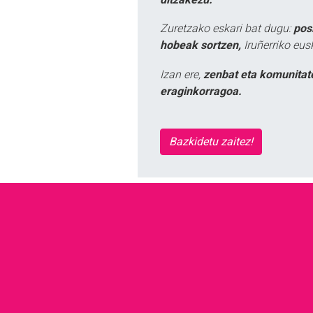
Zuretzako eskari bat dugu:
pos
hobeak sortzen,
Iruñerriko eus
Izan ere,
zenbat eta komunitat
eraginkorragoa.
Bazkidetu zaitez!