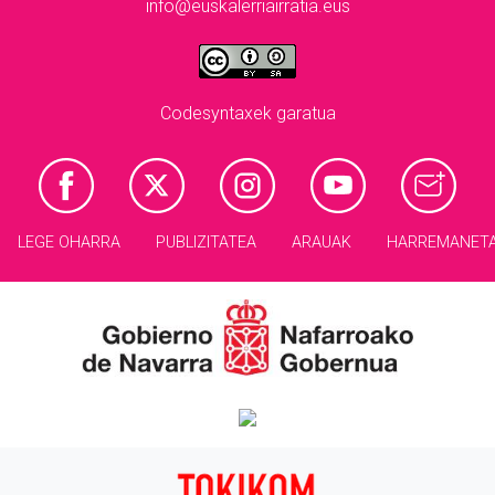
info@euskalerriairratia.eus
Codesyntaxek garatua
LEGE OHARRA
PUBLIZITATEA
ARAUAK
HARREMANET