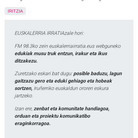
IRITZIA
EUSKALERRIA IRRATIAzale hori:
FM 98.3ko zein euskalerriairratia.eus webguneko
edukiak musu truk entzun, irakur eta ikus
ditzakezu.
Zuretzako eskari bat dugu:
posible baduzu, lagun
gaitzazu gero eta eduki gehiago eta hobeak
sortzen,
Iruñerriko euskaldun ororen eskura
jartzeko.
Izan ere,
zenbat eta komunitate handiagoa,
orduan eta proiektu komunikatibo
eraginkorragoa.