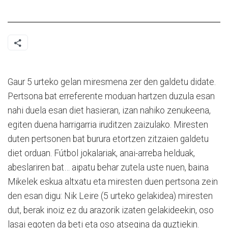
Gaur 5 urteko gelan miresmena zer den galdetu didate.
Pertsona bat erreferente moduan hartzen duzula esan
nahi duela esan diet hasieran, izan nahiko zenukeena,
egiten duena harrigarria iruditzen zaizulako. Miresten
duten pertsonen bat burura etortzen zitzaien galdetu
diet orduan. Fútbol jokalariak, anai-arreba helduak,
abeslariren bat… aipatu behar zutela uste nuen, baina
Mikelek eskua altxatu eta miresten duen pertsona zein
den esan digu: Nik Leire (5 urteko gelakidea) miresten
dut, berak inoiz ez du arazorik izaten gelakideekin, oso
lasai egoten da beti eta oso atsegina da guztiekin.