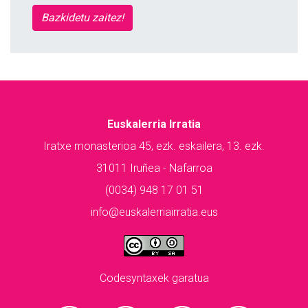
Bazkidetu zaitez!
Euskalerria Irratia
Iratxe monasterioa 45, ezk. eskailera, 13. ezk.
31011 Iruñea - Nafarroa
(0034) 948 17 01 51
info@euskalerriairratia.eus
Codesyntaxek garatua