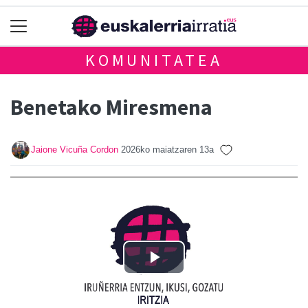
KOMUNITATEA
Benetako Miresmena
Jaione Vicuña Cordon
2026ko maiatzaren 13a