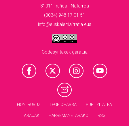
31011 Iruñea - Nafarroa
(0034) 948 17 01 51
info@euskalerriairratia.eus
Codesyntaxek garatua
HONI BURUZ
LEGE OHARRA
PUBLIZITATEA
ARAUAK
HARREMANETARAKO
RSS