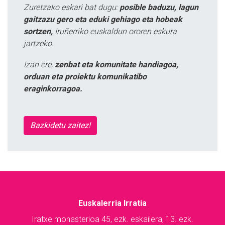
Zuretzako eskari bat dugu:
posible baduzu, lagun
gaitzazu gero eta eduki gehiago eta hobeak
sortzen,
Iruñerriko euskaldun ororen eskura
jartzeko.
Izan ere,
zenbat eta komunitate handiagoa,
orduan eta proiektu komunikatibo
eraginkorragoa.
Bazkidetu zaitez!
Euskalerria Irratia
Iratxe monasterioa 45, ezk. eskailera, 13. ezk.