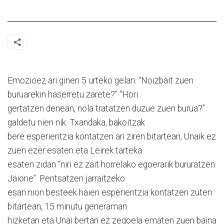
Emozioez ari ginen 5 urteko gelan. “Noizbait zuen
buruarekin haserretu zarete?” “Hori
gertatzen denean, nola tratatzen duzue zuen burua?”
galdetu nien nik. Txandaka, bakoitzak
bere esperientzia kontatzen ari ziren bitartean, Unaik ez
zuen ezer esaten eta Leirek tarteka
esaten zidan “niri ez zait horrelako egoerarik bururatzen
Jaione”. Pentsatzen jarraitzeko
esan nion besteek haien esperientzia kontatzen zuten
bitartean, 15 minutu generaman
hizketan eta Unai bertan ez zegoela ematen zuen baina