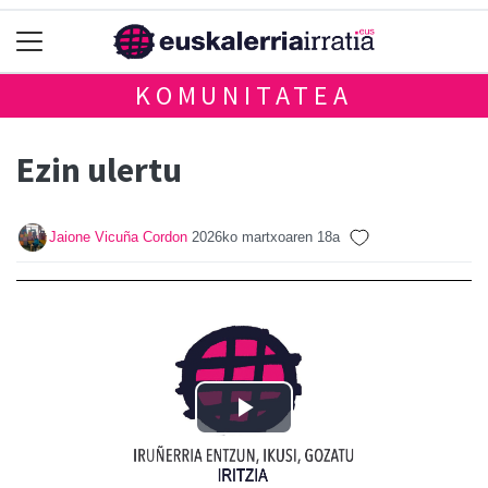
KOMUNITATEA
Ezin ulertu
Jaione Vicuña Cordon
2026ko martxoaren 18a