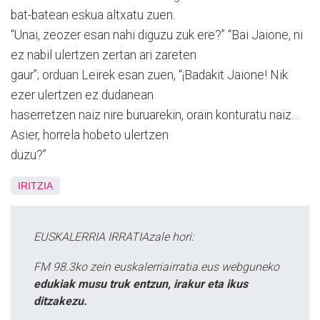
bat-batean eskua altxatu zuen.
“Unai, zeozer esan nahi diguzu zuk ere?” “Bai Jaione, ni
ez nabil ulertzen zertan ari zareten
gaur”; orduan Leirek esan zuen, “¡Badakit Jaione! Nik
ezer ulertzen ez dudanean
haserretzen naiz nire buruarekin, orain konturatu naiz…
Asier, horrela hobeto ulertzen
duzu?”
IRITZIA
EUSKALERRIA IRRATIAzale hori:
FM 98.3ko zein euskalerriairratia.eus webguneko
edukiak musu truk entzun, irakur eta ikus
ditzakezu.