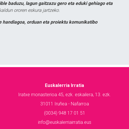
ible baduzu, lagun gaitzazu gero eta eduki gehiago eta
kaldun ororen eskura jartzeko.
e handiagoa, orduan eta proiektu komunikatibo
Euskalerria Irratia
Iratxe monasterioa 45, ezk. eskailera, 13. ezk.
31011 Iruñea - Nafarroa
(0034) 948 17 01 51
info@euskalerriairratia.eus