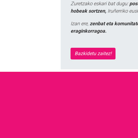
Zuretzako eskari bat dugu:
pos
hobeak sortzen,
Iruñerriko eus
Izan ere,
zenbat eta komunitat
eraginkorragoa.
Bazkidetu zaitez!