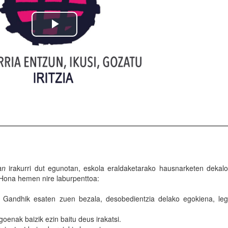
an
irakurri dut egunotan, eskola eraldaketarako hausnarketen dekal
. Hona hemen nire laburpenttoa:
t. Gandhik esaten zuen bezala, desobedientzia delako egokiena, le
goenak baizik ezin baitu deus irakatsi.