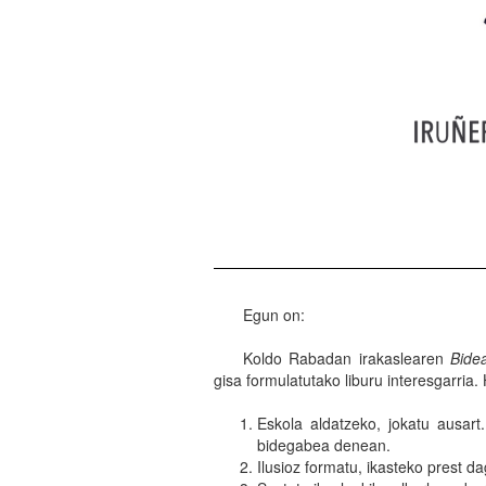
Egun on:
Koldo Rabadan irakaslearen
Bide
gisa formulatutako liburu interesgarria
Eskola aldatzeko, jokatu ausar
bidegabea denean.
Ilusioz formatu, ikasteko prest da