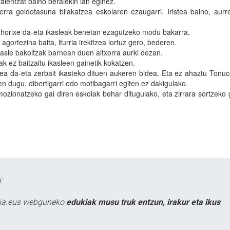
raientzat baino beraiekin lan eginez.
ra geldotasuna bilakatzea eskolaren ezaugarri. Iristea baino, aurr
, horixe da-eta ikasleak benetan ezagutzeko modu bakarra.
 agortezina baita, iturria irekitzea lortuz gero, bederen.
asle bakoitzak barnean duen altxorra aurki dezan.
ak ez baitzaitu ikasleen gainetik kokatzen.
zea da-eta zerbait ikasteko dituen aukeren bidea. Eta ez ahaztu Tonuc
en dugu, dibertigarri edo motibagarri egiten ez dakigulako.
mozionatzeko gai diren eskolak behar ditugulako, eta zirrara sortzeko 
:
atia.eus webguneko
edukiak musu truk entzun, irakur eta ikus