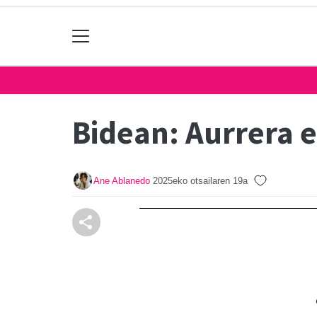
Bidean: Aurrera 
Ane Ablanedo
2025eko otsailaren 19a