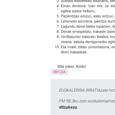
Sustatu ikasleekiko elkarlana, be
Eman denbora. Izan ere, ze eder
egitea izatea helburu.
Pazientziaz entzun, asko entzun
Lehenetsi sormena, jakintza-iturri
Lagundu denei bidea topatzen, ik
Denak errespetatu, irakasle izate
Umiltasunez baloratu ikaslea, lu
zioena: eskola derrigorrezko egit
Eta noski, bilatu zoriontasuna, e
diren irakasleak.
Mila esker, Koldo!
IRITZIA
EUSKALERRIA IRRATIAzale hori
FM 98.3ko zein euskalerriairr
ditzakezu.