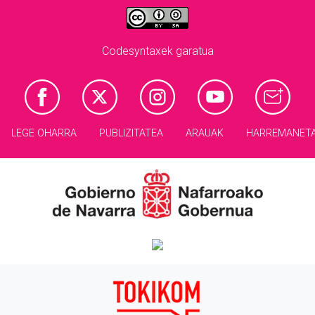
Codesyntaxek garatua
LEGE OHARRA
PUBLIZITATEA
ARAUAK
HARREMANET