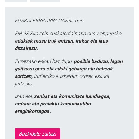
EUSKALERRIA IRRATIAzale hori:
FM 98.3ko zein euskalerriairratia.eus webguneko
edukiak musu truk entzun, irakur eta ikus
ditzakezu.
Zuretzako eskari bat dugu:
posible baduzu, lagun
gaitzazu gero eta eduki gehiago eta hobeak
sortzen,
Iruñerriko euskaldun ororen eskura
jartzeko.
Izan ere,
zenbat eta komunitate handiagoa,
orduan eta proiektu komunikatibo
eraginkorragoa.
Bazkidetu zaitez!