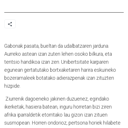
Gabonak pasata, bueltan da udalbatzaren jarduna.
Aurreko astean izan zuten lehen osoko bilkura, eta
tentsio handikoa izan zen. Unibertsitate karparen
egunean gertatutako bortxaketaren harira eskuineko
bozeramaleek botatako adierazpenak izan zituzten
hizpide.
Ziurrenik dagoeneko jakinen duzuenez, egindako
ikerketak, hasiera batean, inguru horretan bizi ziren
afrika iparraldetik etorritako lau gizon izan zituen
susmopean. Horren ondorioz, pertsona horiek hilabete