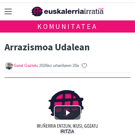
KOMUNITATEA
Arrazismoa Udalean
Garat Gaztelu
2026ko urtarrilaren 20a