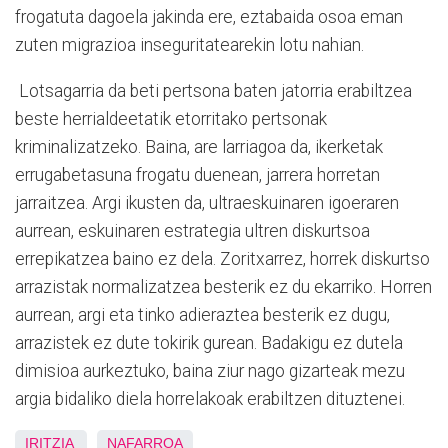
frogatuta dagoela jakinda ere, eztabaida osoa eman
zuten migrazioa inseguritatearekin lotu nahian.
Lotsagarria da beti pertsona baten jatorria erabiltzea
beste herrialdeetatik etorritako pertsonak
kriminalizatzeko. Baina, are larriagoa da, ikerketak
errugabetasuna frogatu duenean, jarrera horretan
jarraitzea. Argi ikusten da, ultraeskuinaren igoeraren
aurrean, eskuinaren estrategia ultren diskurtsoa
errepikatzea baino ez dela. Zoritxarrez, horrek diskurtso
arrazistak normalizatzea besterik ez du ekarriko. Horren
aurrean, argi eta tinko adieraztea besterik ez dugu,
arrazistek ez dute tokirik gurean. Badakigu ez dutela
dimisioa aurkeztuko, baina ziur nago gizarteak mezu
argia bidaliko diela horrelakoak erabiltzen dituztenei.
IRITZIA
NAFARROA