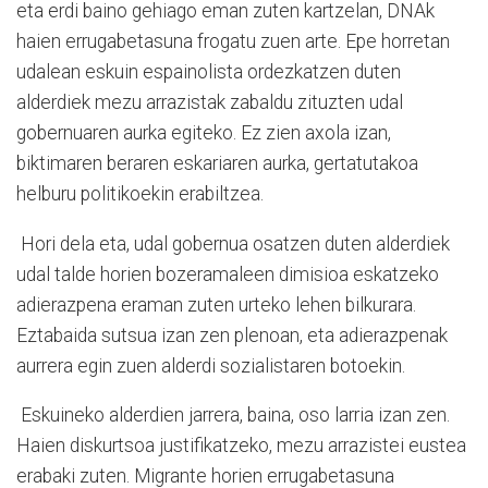
eta erdi baino gehiago eman zuten kartzelan, DNAk
haien errugabetasuna frogatu zuen arte. Epe horretan
udalean eskuin espainolista ordezkatzen duten
alderdiek mezu arrazistak zabaldu zituzten udal
gobernuaren aurka egiteko. Ez zien axola izan,
biktimaren beraren eskariaren aurka, gertatutakoa
helburu politikoekin erabiltzea.
Hori dela eta, udal gobernua osatzen duten alderdiek
udal talde horien bozeramaleen dimisioa eskatzeko
adierazpena eraman zuten urteko lehen bilkurara.
Eztabaida sutsua izan zen plenoan, eta adierazpenak
aurrera egin zuen alderdi sozialistaren botoekin.
Eskuineko alderdien jarrera, baina, oso larria izan zen.
Haien diskurtsoa justifikatzeko, mezu arrazistei eustea
erabaki zuten. Migrante horien errugabetasuna