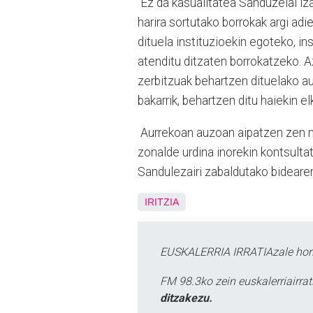
Ez da kasualitatea Sanduzelai izat
harira sortutako borrokak argi adi
dituela instituzioekin egoteko, i
atenditu ditzaten borrokatzeko. A
zerbitzuak behartzen dituelako au
bakarrik, behartzen ditu haiekin e
Aurrekoan auzoan aipatzen zen m
zonalde urdina inorekin kontsult
Sandulezairi zabaldutako bidearen
IRITZIA
EUSKALERRIA IRRATIAzale hori
FM 98.3ko zein euskalerriairr
ditzakezu.