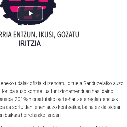
eneko udalak ofizialki izendatu dituela Sanduzelaiko auzo
 Hori da auzo kontseilua funtzionamenduan hasi baino
ausoa. 2019an onartutako parte-hartze erreglamenduak
koa da sortu den lehen auzo kontseilua, baina ez da bidean
ri baikara horretarako lanean.