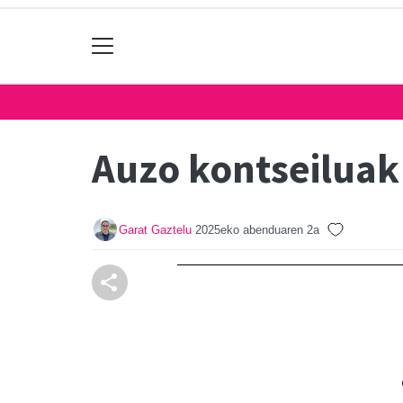
Auzo kontseilua
Garat Gaztelu
2025eko abenduaren 2a