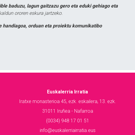
ible baduzu, lagun gaitzazu gero eta eduki gehiago eta
kaldun ororen eskura jartzeko.
e handiagoa, orduan eta proiektu komunikatibo
Euskalerria Irratia
Iratxe monasterioa 45, ezk. eskailera, 13. ezk.
31011 Iruñea - Nafarroa
(0034) 948 17 01 51
info@euskalerriairratia.eus