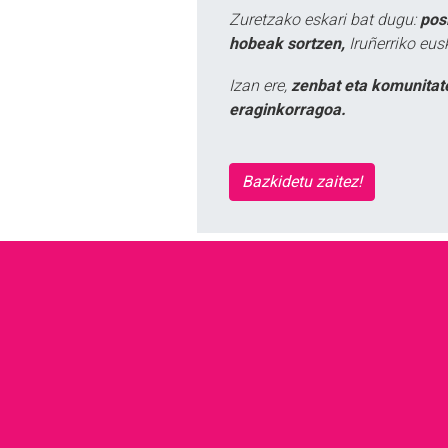
Zuretzako eskari bat dugu:
pos
hobeak sortzen,
Iruñerriko eus
Izan ere,
zenbat eta komunitat
eraginkorragoa.
Bazkidetu zaitez!