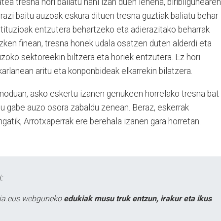
ea tresna hori baliatu nahi izan duen lehena, biribilgunearen
erazi baitu auzoak eskura dituen tresna guztiak baliatu behar
nstituzioak entzutera behartzeko eta adierazitako beharrak
zken finean, tresna honek udala osatzen duten alderdi eta
zoko sektoreekin biltzera eta horiek entzutera. Ez hori
lkarlanean aritu eta konponbideak elkarrekin bilatzera.
oduan, asko eskertu izanen genukeen horrelako tresna bat
atu gabe auzo osora zabaldu zenean. Beraz, eskerrak
gatik, Arrotxaperrak ere berehala izanen gara horretan.
:
atia.eus webguneko
edukiak musu truk entzun, irakur eta ikus