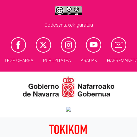
Codesyntaxek garatua
LEGE OHARRA
PUBLIZITATEA
ARAUAK
HARREMANET