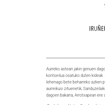
Aurreko astean jakin genuen dago
kontseilua osatuko duten kideak.
lehenago bete beharreko azken p
aurreikusi zituenetik, Sanduzelai
dagoen bakarra, Arrotxapean ere a