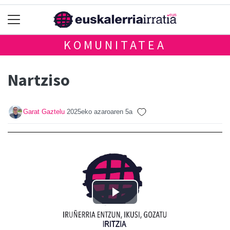
KOMUNITATEA
Nartziso
Garat Gaztelu
2025eko azaroaren 5a