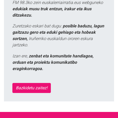
FM 98.3ko zein euskalerriairratia.eus webguneko
edukiak musu truk entzun, irakur eta ikus
ditzakezu.
Zuretzako eskari bat dugu:
posible baduzu, lagun
gaitzazu gero eta eduki gehiago eta hobeak
sortzen,
Iruñerriko euskaldun ororen eskura
jartzeko.
Izan ere,
zenbat eta komunitate handiagoa,
orduan eta proiektu komunikatibo
eraginkorragoa.
Bazkidetu zaitez!