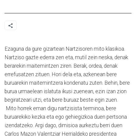
Ezaguna da gure gizartean Nartzisoren mito klasikoa.
Nartziso gazte ederra zen eta, mutil zein neska, denak
berarekin maitemintzen ziren. Berak, ordea, denak
errefusatzen zituen. Hori dela eta, azkenean bere
buruarekin maitemintzera kondenatu zuten. Behin, bere
burua urmaelean islatuta ikusi zuenean, ezin izan zion
begiratzeari utzi, eta bere buruaz beste egin zuen.
Mito horrek eman digu nartzisista terminoa, bere
buruarekiko kezka eta ego gehiegizkoa duen pertsona
izendatzeko. Argi dago, dimisioa aurkeztu berri duen
Carlos Mazon Valentziar Herrialdeko presidentea