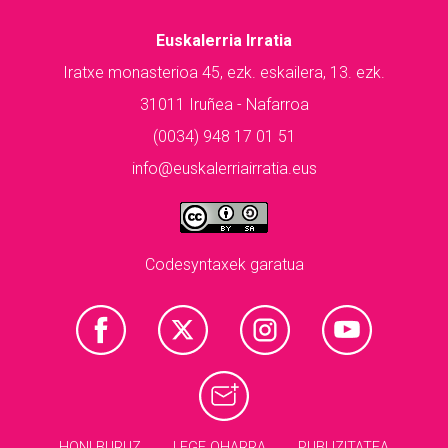
Euskalerria Irratia
Iratxe monasterioa 45, ezk. eskailera, 13. ezk.
31011 Iruñea - Nafarroa
(0034) 948 17 01 51
info@euskalerriairratia.eus
Codesyntaxek garatua
HONI BURUZ
LEGE OHARRA
PUBLIZITATEA