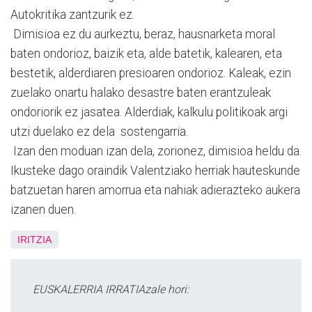
Autokritika zantzurik ez.
Dimisioa ez du aurkeztu, beraz, hausnarketa moral
baten ondorioz, baizik eta, alde batetik, kalearen, eta
bestetik, alderdiaren presioaren ondorioz. Kaleak, ezin
zuelako onartu halako desastre baten erantzuleak
ondoriorik ez jasatea. Alderdiak, kalkulu politikoak argi
utzi duelako ez dela sostengarria.
Izan den moduan izan dela, zorionez, dimisioa heldu da.
Ikusteke dago oraindik Valentziako herriak hauteskunde
batzuetan haren amorrua eta nahiak adierazteko aukera
izanen duen.
IRITZIA
EUSKALERRIA IRRATIAzale hori: