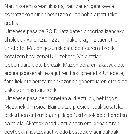
Nartzisoren parean ikusita, zail izanen genukeela
asmatzeko zeinek betetzen duen hobe aipatutako
profila.
Urtebete pasa da GOIDI latz baten ondorioz izandako
uholdeek Valentzian 229 hildako eragin zituenetik.
Urtebete, Mazon gezurrak bata bestearen atzetik
botatzen hasi zenetik. Urtebete, Valentziar
Gobernuaren, eta bereziki Mazon beraren, akatsak eta
arduragabekeriak ezagutzen hasi ginenetik. Urtebete,
familiek eta herritarrek Mazonen gobernuaren dimisioa
eskatzen hasi zirenetik.
Urtebete pasa den honetan aurkeztu du, behingoz,
Mazonek dimisioa. Baina atzo presidenteak botatako
diskurtsoa entzunda, argi dago Nartzisok bere horretan
darraiela. Akatsak onartu zituenean ere, denak ziren
besteekin fidatzeagatik, edo besteek eragindakoak.