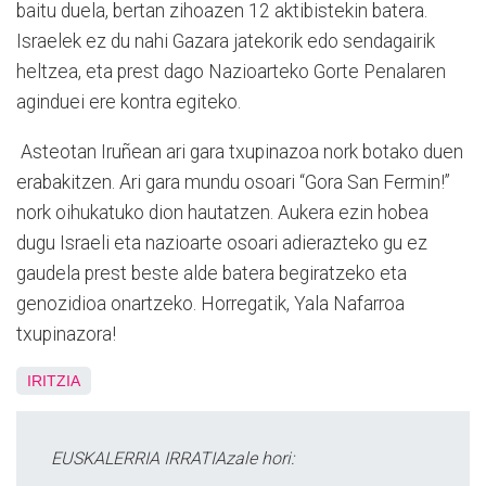
baitu duela, bertan zihoazen 12 aktibistekin batera.
Israelek ez du nahi Gazara jatekorik edo sendagairik
heltzea, eta prest dago Nazioarteko Gorte Penalaren
aginduei ere kontra egiteko.
Asteotan Iruñean ari gara txupinazoa nork botako duen
erabakitzen. Ari gara mundu osoari “Gora San Fermin!”
nork oihukatuko dion hautatzen. Aukera ezin hobea
dugu Israeli eta nazioarte osoari adierazteko gu ez
gaudela prest beste alde batera begiratzeko eta
genozidioa onartzeko. Horregatik, Yala Nafarroa
txupinazora!
IRITZIA
EUSKALERRIA IRRATIAzale hori: