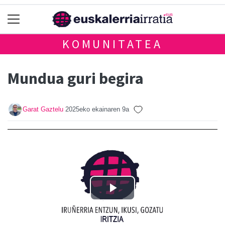
KOMUNITATEA
Mundua guri begira
Garat Gaztelu
2025eko ekainaren 9a