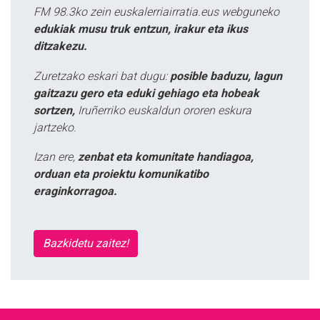
FM 98.3ko zein euskalerriairratia.eus webguneko
edukiak musu truk entzun, irakur eta ikus
ditzakezu.
Zuretzako eskari bat dugu:
posible baduzu, lagun
gaitzazu gero eta eduki gehiago eta hobeak
sortzen,
Iruñerriko euskaldun ororen eskura
jartzeko.
Izan ere,
zenbat eta komunitate handiagoa,
orduan eta proiektu komunikatibo
eraginkorragoa.
Bazkidetu zaitez!