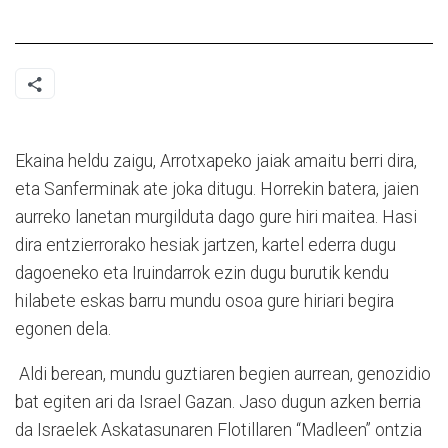
Ekaina heldu zaigu, Arrotxapeko jaiak amaitu berri dira,
eta Sanferminak ate joka ditugu. Horrekin batera, jaien
aurreko lanetan murgilduta dago gure hiri maitea. Hasi
dira entzierrorako hesiak jartzen, kartel ederra dugu
dagoeneko eta Iruindarrok ezin dugu burutik kendu
hilabete eskas barru mundu osoa gure hiriari begira
egonen dela.
Aldi berean, mundu guztiaren begien aurrean, genozidio
bat egiten ari da Israel Gazan. Jaso dugun azken berria
da Israelek Askatasunaren Flotillaren “Madleen” ontzia