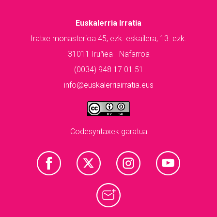
Euskalerria Irratia
Iratxe monasterioa 45, ezk. eskailera, 13. ezk.
31011 Iruñea - Nafarroa
(0034) 948 17 01 51
info@euskalerriairratia.eus
Codesyntaxek garatua