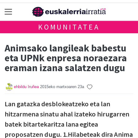
KOMUNITATEA
Animsako langileak babestu
eta UPNk enpresa noraezara
eraman izana salatzen dugu
ehbildu Iruñea
2015eko martxoaren 23a
Lan gatazka desblokeatzeko eta lan
hitzarmena sinatu ahal izateko hirugarren
batek bitartekaritza lana egitea
proposatzen dugu. 1.Hilabeteak dira Anima