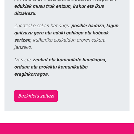
edukiak musu truk entzun, irakur eta ikus
ditzakezu.
Zuretzako eskari bat dugu:
posible baduzu, lagun
gaitzazu gero eta eduki gehiago eta hobeak
sortzen,
Iruñerriko euskaldun ororen eskura
jartzeko.
Izan ere,
zenbat eta komunitate handiagoa,
orduan eta proiektu komunikatibo
eraginkorragoa.
Bazkidetu zaitez!