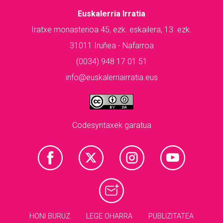
Euskalerria Irratia
Iratxe monasterioa 45, ezk. eskailera, 13. ezk.
31011 Iruñea - Nafarroa
(0034) 948 17 01 51
info@euskalerriairratia.eus
Codesyntaxek garatua
HONI BURUZ
LEGE OHARRA
PUBLIZITATEA