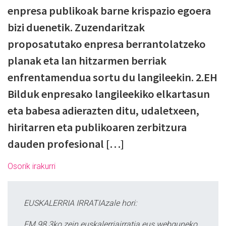
enpresa publikoak barne krispazio egoera
bizi duenetik. Zuzendaritzak
proposatutako enpresa berrantolatzeko
planak eta lan hitzarmen berriak
enfrentamendua sortu du langileekin. 2.EH
Bilduk enpresako langileekiko elkartasun
eta babesa adierazten ditu, udaletxeen,
hiritarren eta publikoaren zerbitzura
dauden profesional […]
Osorik irakurri
EUSKALERRIA IRRATIAzale hori:
FM 98.3ko zein euskalerriairratia.eus webguneko