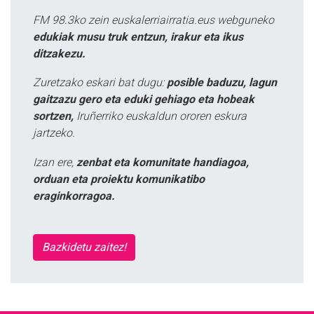
FM 98.3ko zein euskalerriairratia.eus webguneko
edukiak musu truk entzun, irakur eta ikus
ditzakezu.
Zuretzako eskari bat dugu:
posible baduzu, lagun
gaitzazu gero eta eduki gehiago eta hobeak
sortzen,
Iruñerriko euskaldun ororen eskura
jartzeko.
Izan ere,
zenbat eta komunitate handiagoa,
orduan eta proiektu komunikatibo
eraginkorragoa.
Bazkidetu zaitez!