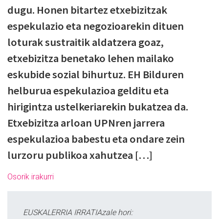
dugu. Honen bitartez etxebizitzak
espekulazio eta negozioarekin dituen
loturak sustraitik aldatzera goaz,
etxebizitza benetako lehen mailako
eskubide sozial bihurtuz. EH Bilduren
helburua espekulazioa gelditu eta
hirigintza ustelkeriarekin bukatzea da.
Etxebizitza arloan UPNren jarrera
espekulazioa babestu eta ondare zein
lurzoru publikoa xahutzea […]
Osorik irakurri
EUSKALERRIA IRRATIAzale hori: