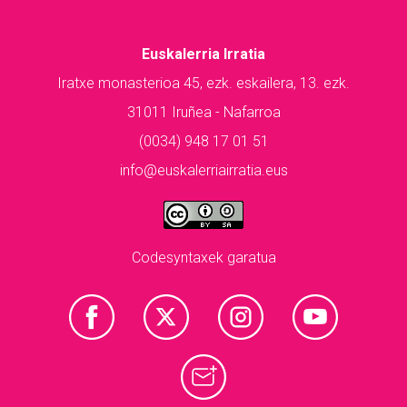
Euskalerria Irratia
Iratxe monasterioa 45, ezk. eskailera, 13. ezk.
31011 Iruñea - Nafarroa
(0034) 948 17 01 51
info@euskalerriairratia.eus
Codesyntaxek garatua