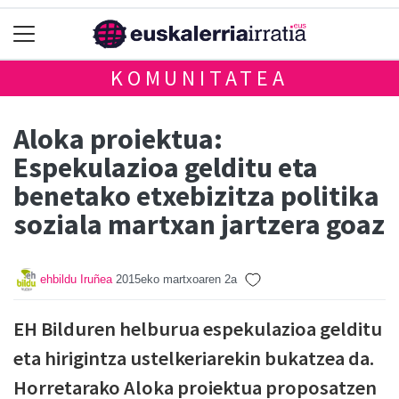
KOMUNITATEA
Aloka proiektua:
Espekulazioa gelditu eta
benetako etxebizitza politika
soziala martxan jartzera goaz
ehbildu Iruñea
2015eko martxoaren 2a
EH Bilduren helburua espekulazioa gelditu
eta hirigintza ustelkeriarekin bukatzea da.
Horretarako Aloka proiektua proposatzen