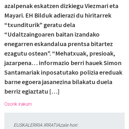
azalpenak eskatzen dizkiegu Viezmari eta
Mayari. EH Bilduk adierazi du hiritarrek
“txunditurik” geratu dela
“Udaltzaingoaren baitan izandako
enegarren eskandalua prentsa bitartez
ezagutu ostean”. “Mehatxuak, presioak,
jazarpena… informazio berri hauek Simon
Santamariak inposatutako polizia ereduak
barne egoera jasanezina bilakatu duela
berriz egiaztatu […]
Osorik irakurri
EUSKALERRIA IRRATIAzale hori: