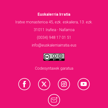
Euskalerria Irratia
Iratxe monasterioa 45, ezk. eskailera, 13. ezk.
31011 Iruñea - Nafarroa
(0034) 948 17 01 51
info@euskalerriairratia.eus
Codesyntaxek garatua