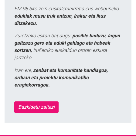
FM 98.3ko zein euskalerriairratia.eus webguneko
edukiak musu truk entzun, irakur eta ikus
ditzakezu.
Zuretzako eskari bat dugu:
posible baduzu, lagun
gaitzazu gero eta eduki gehiago eta hobeak
sortzen,
Iruñerriko euskaldun ororen eskura
jartzeko.
Izan ere,
zenbat eta komunitate handiagoa,
orduan eta proiektu komunikatibo
eraginkorragoa.
Bazkidetu zaitez!