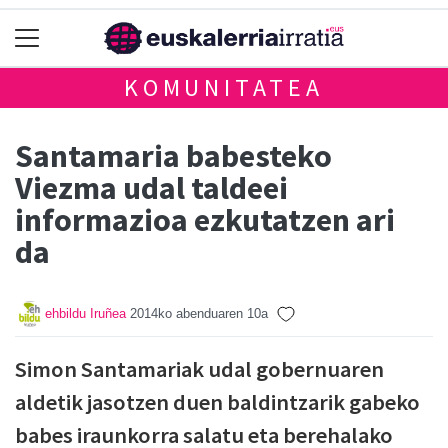
KOMUNITATEA
Santamaria babesteko
Viezma udal taldeei
informazioa ezkutatzen ari
da
ehbildu Iruñea
2014ko abenduaren 10a
Simon Santamariak udal gobernuaren
aldetik jasotzen duen baldintzarik gabeko
babes iraunkorra salatu eta berehalako