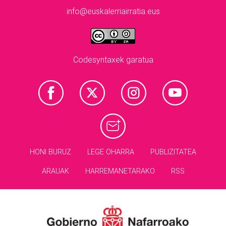
info@euskalerriairratia.eus
Codesyntaxek garatua
HONI BURUZ
LEGE OHARRA
PUBLIZITATEA
ARAUAK
HARREMANETARAKO
RSS