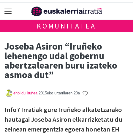
KOMUNITATEA
Joseba Asiron “Iruñeko
lehenengo udal gobernu
abertzalearen buru izateko
asmoa dut”
ehbildu Iruñea
2015eko urtarrilaren 20a
Info7 Irratiak gure Iruñeko alkatetzarako
hautagai Joseba Asiron elkarrizketatu du
zeinean emergentzia egoera honetan EH