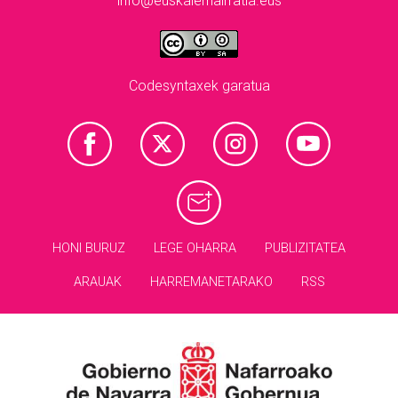
info@euskalerriairratia.eus
Codesyntaxek garatua
HONI BURUZ
LEGE OHARRA
PUBLIZITATEA
ARAUAK
HARREMANETARAKO
RSS