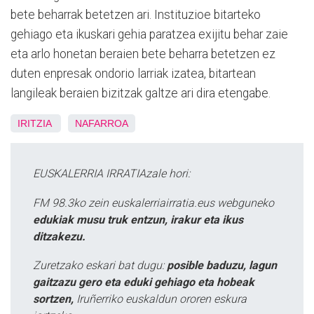
bete beharrak betetzen ari. Instituzioe bitarteko
gehiago eta ikuskari gehia paratzea exijitu behar zaie
eta arlo honetan beraien bete beharra betetzen ez
duten enpresak ondorio larriak izatea, bitartean
langileak beraien bizitzak galtze ari dira etengabe.
IRITZIA
NAFARROA
EUSKALERRIA IRRATIAzale hori:
FM 98.3ko zein euskalerriairratia.eus webguneko
edukiak musu truk entzun, irakur eta ikus
ditzakezu.
Zuretzako eskari bat dugu:
posible baduzu, lagun
gaitzazu gero eta eduki gehiago eta hobeak
sortzen,
Iruñerriko euskaldun ororen eskura