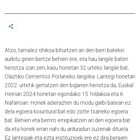
Atzo, tamalez ohikoa bihurtzen ari den berri batekin
aurkitu ginen bertze behien ere, eta hau langile baten
heriotza izan zen, kasu honetan 32 urteko langile bat,
Olaztiko Cementos Porlaneko langilea. Lantegi honetan
2022. urtetik gertatzen den bigarren heriotza da, Euskal
Herrian 2024 honetan egondako 15. hildakoa eta 6.
Nafarroan. Honek adierazten du modu garbi batean ez
dela egoera koiuntural bat edo zorte txarreko egoera
bat. Behien eta berriro errepikatzen ari den egoera bat
da eta honek erran nahi du arduradun zuzenak dituela.
Ez lantegiak eta ezta instituzioek ere ez dira beraien