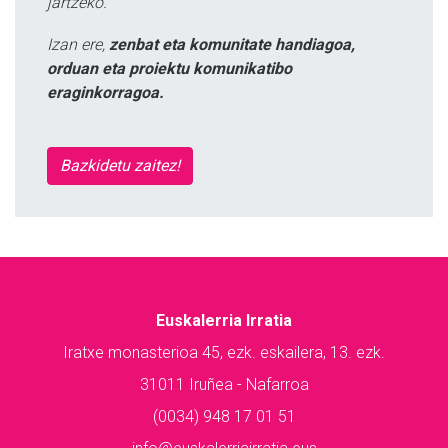
jartzeko.
Izan ere,
zenbat eta komunitate handiagoa,
orduan eta proiektu komunikatibo
eraginkorragoa.
Bazkidetu zaitez!
Euskalerria Irratia
Iratxe monasterioa 45, ezk. eskailera, 13. ezk.
31011 Iruñea - Nafarroa
(0034) 948 17 01 51