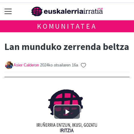
KOMUNITATEA
Lan munduko zerrenda beltza
Asier Calderon
2024ko otsailaren 16a