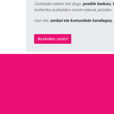
Zuretzako eskari bat dugu:
posible baduzu, 
Iruñerriko euskaldun ororen eskura jartzeko.
Izan ere,
zenbat eta komunitate handiagoa, 
Bazkidetu zaitez!