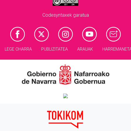
Codesyntaxek garatua
LEGE OHARRA
PUBLIZITATEA
ARAUAK
HARREMANET