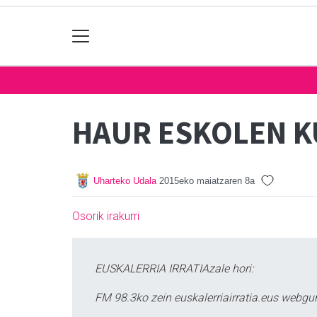
HAUR ESKOLEN 
Uharteko Udala
2015eko maiatzaren 8a
Osorik irakurri
EUSKALERRIA IRRATIAzale hori:
FM 98.3ko zein euskalerriairratia.eus webg