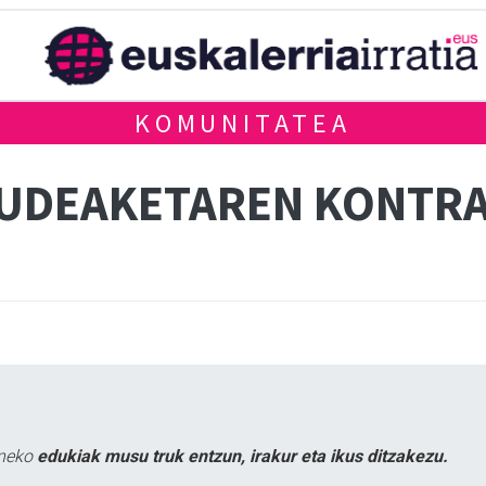
KOMUNITATEA
KUDEAKETAREN KONTR
uneko
edukiak musu truk entzun, irakur eta ikus ditzakezu.