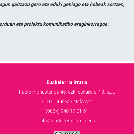
lagun gaitzazu gero eta eduki gehiago eta hobeak sortzen,
orduan eta proiektu komunikatibo eraginkorragoa.
Euskalerria Irratia
Iratxe monasterioa 45, ezk. eskailera, 13. ezk.
31011 Iruñea - Nafarroa
(0034) 948 17 01 51
info@euskalerriairratia.eus