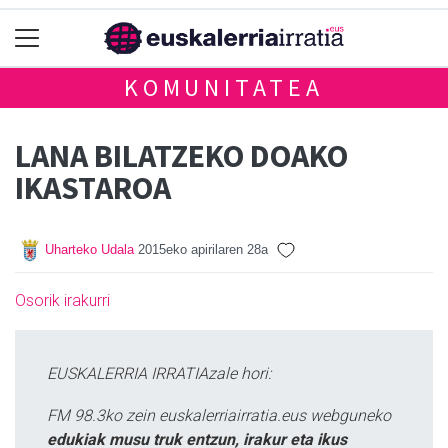
KOMUNITATEA
LANA BILATZEKO DOAKO
IKASTAROA
Uharteko Udala
2015eko apirilaren 28a
Osorik irakurri
EUSKALERRIA IRRATIAzale hori:
FM 98.3ko zein euskalerriairratia.eus webguneko
edukiak musu truk entzun, irakur eta ikus