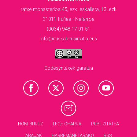
Iratxe monasterioa 45, ezk. eskailera, 13. ezk.
31011 Iruñea - Nafarroa
(0034) 948 17 01 51
info@euskalerriairratia.eus
Codesyntaxek garatua
HONI BURUZ
LEGE OHARRA
PUBLIZITATEA
ARAUAK
HARREMANETARAKO
RSS