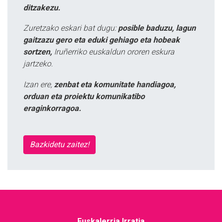
ditzakezu.
Zuretzako eskari bat dugu:
posible baduzu, lagun
gaitzazu gero eta eduki gehiago eta hobeak
sortzen,
Iruñerriko euskaldun ororen eskura
jartzeko.
Izan ere,
zenbat eta komunitate handiagoa,
orduan eta proiektu komunikatibo
eraginkorragoa.
Bazkidetu zaitez!
Euskalerria Irratia