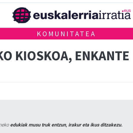
KOMUNITATEA
KO KIOSKOA, ENKANTE
uneko
edukiak musu truk entzun, irakur eta ikus ditzakezu.