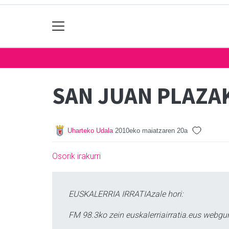
SAN JUAN PLAZA
Uharteko Udala
2010eko maiatzaren 20a
Osorik irakurri
EUSKALERRIA IRRATIAzale hori:
FM 98.3ko zein euskalerriairratia.eus webg