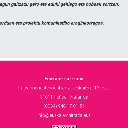
lagun gaitzazu gero eta eduki gehiago eta hobeak sortzen,
orduan eta proiektu komunikatibo eraginkorragoa.
Euskalerria Irratia
Iratxe monasterioa 45, ezk. eskailera, 13. ezk.
31011 Iruñea - Nafarroa
(0034) 948 17 01 51
info@euskalerriairratia.eus