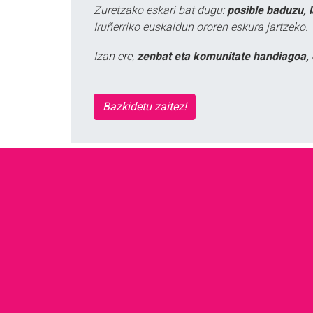
Zuretzako eskari bat dugu:
posible baduzu, 
Iruñerriko euskaldun ororen eskura jartzeko.
Izan ere,
zenbat eta komunitate handiagoa, 
Bazkidetu zaitez!