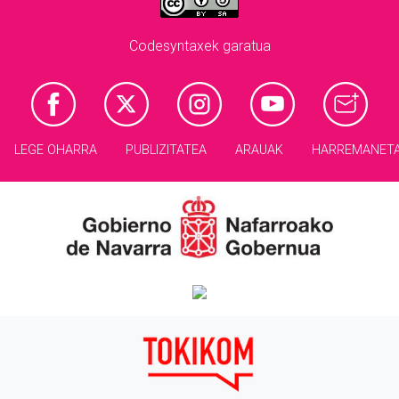
Codesyntaxek garatua
LEGE OHARRA
PUBLIZITATEA
ARAUAK
HARREMANET