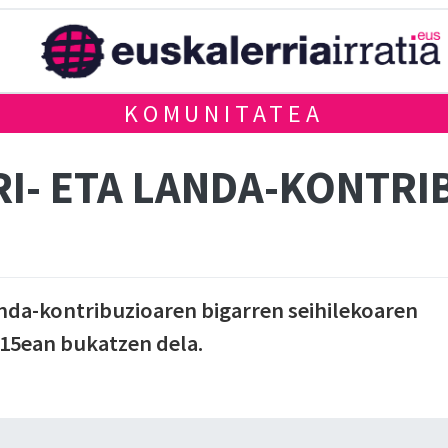
KOMUNITATEA
RI- ETA LANDA-KONTRI
anda-kontribuzioaren bigarren seihilekoaren
15ean bukatzen dela.