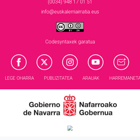
(0034) 948 17 01 51
info@euskalerriairratia.eus
Codesyntaxek garatua
LEGE OHARRA
PUBLIZITATEA
ARAUAK
HARREMANET