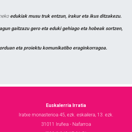
uneko
edukiak musu truk entzun, irakur eta ikus ditzakezu.
lagun gaitzazu gero eta eduki gehiago eta hobeak sortzen,
orduan eta proiektu komunikatibo eraginkorragoa.
Euskalerria Irratia
Iratxe monasterioa 45, ezk. eskailera, 13. ezk.
31011 Iruñea - Nafarroa