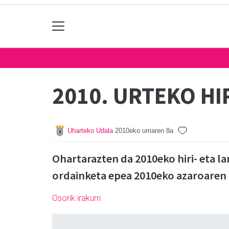
2010. URTEKO HI
Uharteko Udala
2010eko urriaren 8a
Ohartarazten da 2010eko hiri- eta l
ordainketa epea 2010eko azaroaren 
Osorik irakurri