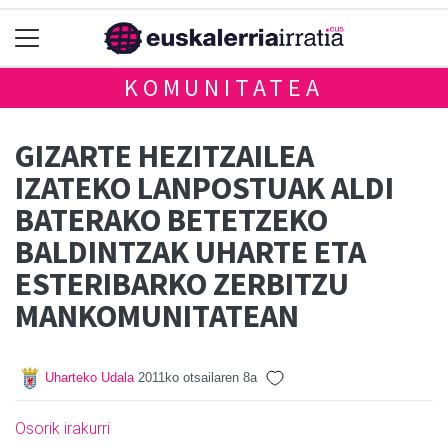
KOMUNITATEA
GIZARTE HEZITZAILEA
IZATEKO LANPOSTUAK ALDI
BATERAKO BETETZEKO
BALDINTZAK UHARTE ETA
ESTERIBARKO ZERBITZU
MANKOMUNITATEAN
Uharteko Udala
2011ko otsailaren 8a
Osorik irakurri