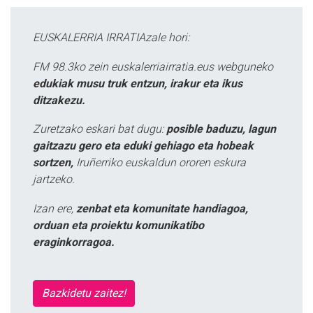
EUSKALERRIA IRRATIAzale hori:
FM 98.3ko zein euskalerriairratia.eus webguneko
edukiak musu truk entzun, irakur eta ikus
ditzakezu.
Zuretzako eskari bat dugu:
posible baduzu, lagun
gaitzazu gero eta eduki gehiago eta hobeak
sortzen,
Iruñerriko euskaldun ororen eskura
jartzeko.
Izan ere,
zenbat eta komunitate handiagoa,
orduan eta proiektu komunikatibo
eraginkorragoa.
Bazkidetu zaitez!