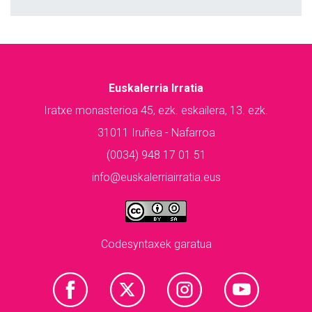
Euskalerria Irratia
Iratxe monasterioa 45, ezk. eskailera, 13. ezk.
31011 Iruñea - Nafarroa
(0034) 948 17 01 51
info@euskalerriairratia.eus
Codesyntaxek garatua