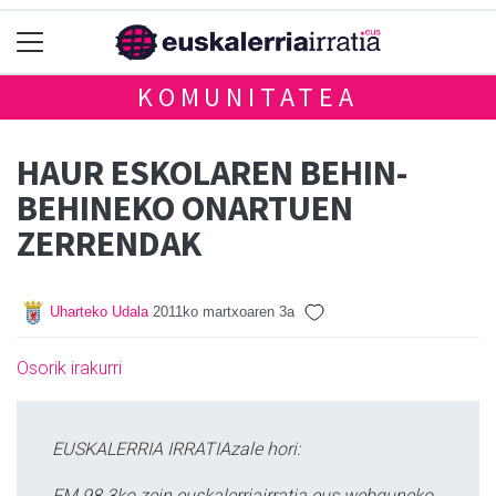
KOMUNITATEA
HAUR ESKOLAREN BEHIN-
BEHINEKO ONARTUEN
ZERRENDAK
Uharteko Udala
2011ko martxoaren 3a
Osorik irakurri
EUSKALERRIA IRRATIAzale hori:
FM 98.3ko zein euskalerriairratia.eus webguneko