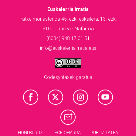
Euskalerria Irratia
Iratxe monasterioa 45, ezk. eskailera, 13. ezk.
31011 Iruñea - Nafarroa
(0034) 948 17 01 51
info@euskalerriairratia.eus
Codesyntaxek garatua
HONI BURUZ
LEGE OHARRA
PUBLIZITATEA