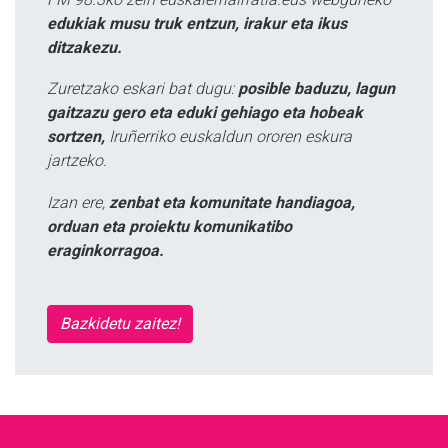
edukiak musu truk entzun, irakur eta ikus
ditzakezu.
Zuretzako eskari bat dugu:
posible baduzu, lagun
gaitzazu gero eta eduki gehiago eta hobeak
sortzen,
Iruñerriko euskaldun ororen eskura
jartzeko.
Izan ere,
zenbat eta komunitate handiagoa,
orduan eta proiektu komunikatibo
eraginkorragoa.
Bazkidetu zaitez!