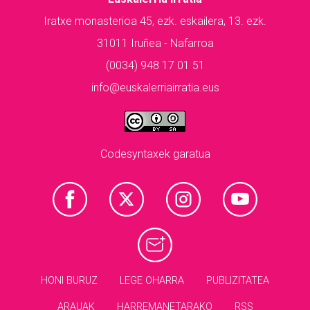
Iratxe monasterioa 45, ezk. eskailera, 13. ezk.
31011 Iruñea - Nafarroa
(0034) 948 17 01 51
info@euskalerriairratia.eus
Codesyntaxek garatua
HONI BURUZ
LEGE OHARRA
PUBLIZITATEA
ARAUAK
HARREMANETARAKO
RSS