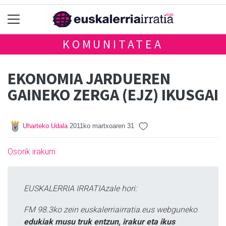
KOMUNITATEA
EKONOMIA JARDUEREN
GAINEKO ZERGA (EJZ) IKUSGAI
Uharteko Udala
2011ko martxoaren 31
Osorik irakurri
EUSKALERRIA IRRATIAzale hori:
FM 98.3ko zein euskalerriairratia.eus webguneko
edukiak musu truk entzun, irakur eta ikus