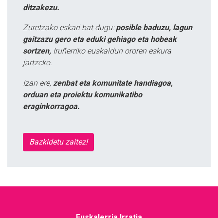
ditzakezu.
Zuretzako eskari bat dugu:
posible baduzu, lagun
gaitzazu gero eta eduki gehiago eta hobeak
sortzen,
Iruñerriko euskaldun ororen eskura
jartzeko.
Izan ere,
zenbat eta komunitate handiagoa,
orduan eta proiektu komunikatibo
eraginkorragoa.
Bazkidetu zaitez!
Euskalerria Irratia