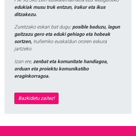
edukiak musu truk entzun, irakur eta ikus
ditzakezu.
Zuretzako eskari bat dugu:
posible baduzu, lagun
gaitzazu gero eta eduki gehiago eta hobeak
sortzen,
Iruñerriko euskaldun ororen eskura
jartzeko.
Izan ere,
zenbat eta komunitate handiagoa,
orduan eta proiektu komunikatibo
eraginkorragoa.
Bazkidetu zaitez!