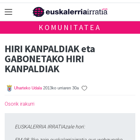
KOMUNITATEA
HIRI KANPALDIAK eta
GABONETAKO HIRI
KANPALDIAK
Uharteko Udala
2013ko urriaren 30a
Osorik irakurri
EUSKALERRIA IRRATIAzale hori:
FM 98.3ko zein euskalerriairratia.eus webguneko