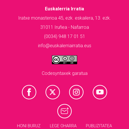
Euskalerria Irratia
Iratxe monasterioa 45, ezk. eskailera, 13. ezk.
31011 Iruñea - Nafarroa
(0034) 948 17 01 51
info@euskalerriairratia.eus
Codesyntaxek garatua
HONI BURUZ
LEGE OHARRA
PUBLIZITATEA