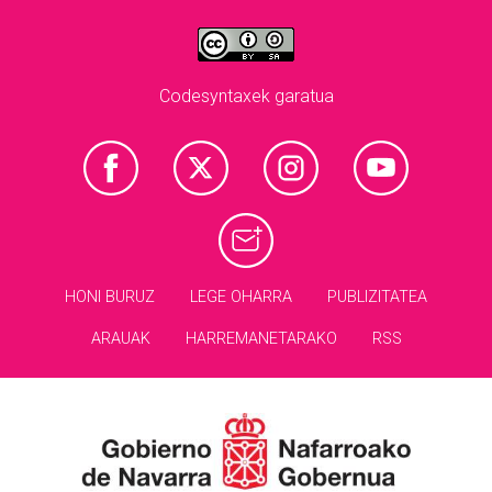
Codesyntaxek garatua
HONI BURUZ
LEGE OHARRA
PUBLIZITATEA
ARAUAK
HARREMANETARAKO
RSS