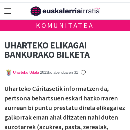
KOMUNITATEA
UHARTEKO ELIKAGAI
BANKURAKO BILKETA
Uharteko Udala
2013ko abenduaren 31
Uharteko Cáritasetik informatzen da,
pertsona behartsuen eskari hazkorraren
aurrean bi puntu prestatu direla elikagai ez
galkorrak eman ahal ditzaten nahi duten
auzotarrek (azukrea, pasta, zerealak,