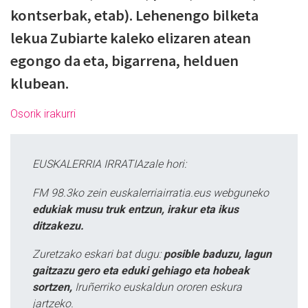
kontserbak, etab). Lehenengo bilketa
lekua Zubiarte kaleko elizaren atean
egongo da eta, bigarrena, helduen
klubean.
Osorik irakurri
EUSKALERRIA IRRATIAzale hori:
FM 98.3ko zein euskalerriairratia.eus webguneko
edukiak musu truk entzun, irakur eta ikus
ditzakezu.
Zuretzako eskari bat dugu:
posible baduzu, lagun
gaitzazu gero eta eduki gehiago eta hobeak
sortzen,
Iruñerriko euskaldun ororen eskura
jartzeko.