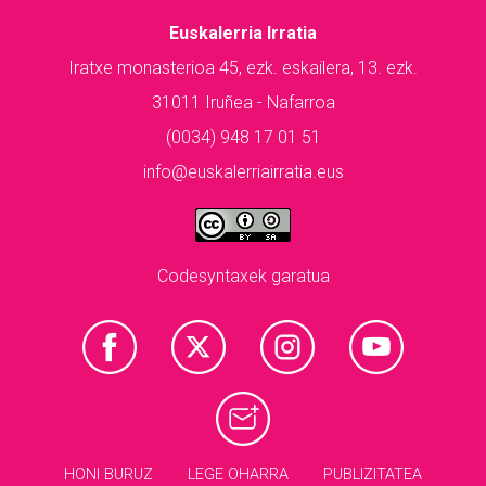
Euskalerria Irratia
Iratxe monasterioa 45, ezk. eskailera, 13. ezk.
31011 Iruñea - Nafarroa
(0034) 948 17 01 51
info@euskalerriairratia.eus
Codesyntaxek garatua
HONI BURUZ
LEGE OHARRA
PUBLIZITATEA