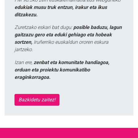
edukiak musu truk entzun, irakur eta ikus
ditzakezu.
Zuretzako eskari bat dugu:
posible baduzu, lagun
gaitzazu gero eta eduki gehiago eta hobeak
sortzen,
Iruñerriko euskaldun ororen eskura
jartzeko.
Izan ere,
zenbat eta komunitate handiagoa,
orduan eta proiektu komunikatibo
eraginkorragoa.
Bazkidetu zaitez!