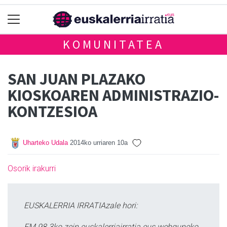
KOMUNITATEA
SAN JUAN PLAZAKO
KIOSKOAREN ADMINISTRAZIO-
KONTZESIOA
Uharteko Udala
2014ko urriaren 10a
Osorik irakurri
EUSKALERRIA IRRATIAzale hori:
FM 98.3ko zein euskalerriairratia.eus webguneko