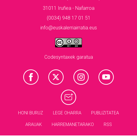
31011 Iruñea - Nafarroa
(0034) 948 17 01 51
info@euskalerriairratia.eus
Codesyntaxek garatua
HONI BURUZ
LEGE OHARRA
PUBLIZITATEA
ARAUAK
HARREMANETARAKO
RSS