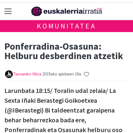
KOMUNITATEA
Ponferradina-Osasuna:
Helburu desberdinen atzetik
Taxoareko Hitza
2015eko apirilaren 18a
Larunbata 18:15/ Toralin udal zelaia/ La
Sexta Iñaki Berastegi Goikoetxea
(@IBerastegi) Bi taldeentzat garaipena
behar beharrezkoa bada ere,
Ponferradinak eta Osasunak helburu oso