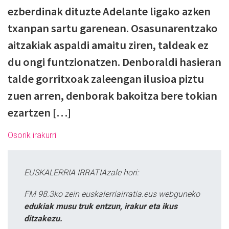
ezberdinak dituzte Adelante ligako azken
txanpan sartu garenean. Osasunarentzako
aitzakiak aspaldi amaitu ziren, taldeak ez
du ongi funtzionatzen. Denboraldi hasieran
talde gorritxoak zaleengan ilusioa piztu
zuen arren, denborak bakoitza bere tokian
ezartzen […]
Osorik irakurri
EUSKALERRIA IRRATIAzale hori:
FM 98.3ko zein euskalerriairratia.eus webguneko
edukiak musu truk entzun, irakur eta ikus
ditzakezu.