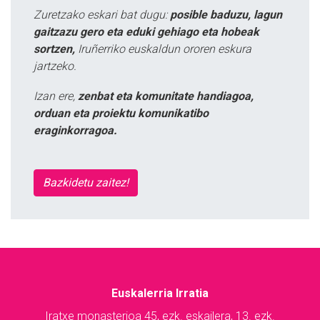
Zuretzako eskari bat dugu:
posible baduzu, lagun
gaitzazu gero eta eduki gehiago eta hobeak
sortzen,
Iruñerriko euskaldun ororen eskura
jartzeko.
Izan ere,
zenbat eta komunitate handiagoa,
orduan eta proiektu komunikatibo
eraginkorragoa.
Bazkidetu zaitez!
Euskalerria Irratia
Iratxe monasterioa 45, ezk. eskailera, 13. ezk.