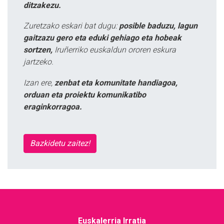
ditzakezu.
Zuretzako eskari bat dugu:
posible baduzu, lagun
gaitzazu gero eta eduki gehiago eta hobeak
sortzen,
Iruñerriko euskaldun ororen eskura
jartzeko.
Izan ere,
zenbat eta komunitate handiagoa,
orduan eta proiektu komunikatibo
eraginkorragoa.
Bazkidetu zaitez!
Euskalerria Irratia