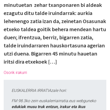
minutuetan zehar txanponaren bi aldeak
ezagutu ditu talde iruindarrak: aurkia
lehenengo zatia izan da, zeinetan Osasunak
etxeko taldea goitik behera mendean hartu
duen; ifrentzua, berriz, bigarren zatia,
talde iruindarraren hauskortasuna agerian
utzi duena. Bigarren 45 minutu hauetan
iritsi dira etxekoek […]
Osorik irakurri
EUSKALERRIA IRRATIAzale hori:
FM 98.3ko zein euskalerriairratia.eus webguneko
edukiak musu truk entzun, irakur eta ikus