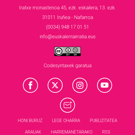
Iratxe monasterioa 45, ezk. eskailera, 13. ezk.
31011 Iruñea - Nafarroa
(0034) 948 17 01 51
info@euskalerriairratia.eus
Codesyntaxek garatua
HONI BURUZ
LEGE OHARRA
PUBLIZITATEA
ARAUAK
HARREMANETARAKO
RSS