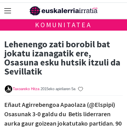
KOMUNITATEA
Lehenengo zati borobil bat
jokatu izanagatik ere,
Osasuna esku hutsik itzuli da
Sevillatik
Taxoareko Hitza
2015eko apirilaren 5a
Eñaut Agirrebengoa Apaolaza (@Elspipi)
Osasunak 3-0 galdu du Betis liderraren
aurka gaur goizean jokatutako partidan. 90