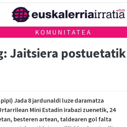
KOMUNITATEA
: Jaitsiera postuetati
ipi) Jada 8 jardunaldi luze daramatza
tarrilean Mini Estadin irabazi zuenetik, 24
tan, besteren artean, taldearen gol falta