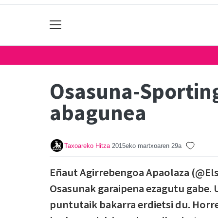
Osasuna-Sporting
abagunea
Taxoareko Hitza
2015eko martxoaren 29a
Eñaut Agirrebengoa Apaolaza (@Elsp
Osasunak garaipena ezagutu gabe. Ur
puntutaik bakarra erdietsi du. Horre