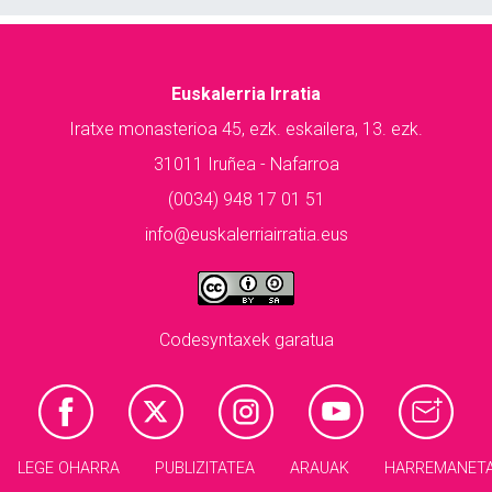
Euskalerria Irratia
Iratxe monasterioa 45, ezk. eskailera, 13. ezk.
31011 Iruñea - Nafarroa
(0034) 948 17 01 51
info@euskalerriairratia.eus
Codesyntaxek garatua
LEGE OHARRA
PUBLIZITATEA
ARAUAK
HARREMANET