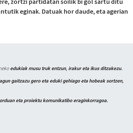
re, zortzi partidatan soilik bi gol sartu ditu
untutik eginak. Datuak hor daude, eta agerian
uneko
edukiak musu truk entzun, irakur eta ikus ditzakezu.
lagun gaitzazu gero eta eduki gehiago eta hobeak sortzen,
orduan eta proiektu komunikatibo eraginkorragoa.