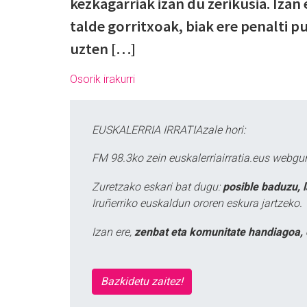
kezkagarriak izan du zerikusia. Izan e
talde gorritxoak, biak ere penalti p
uzten […]
Osorik irakurri
EUSKALERRIA IRRATIAzale hori:
FM 98.3ko zein euskalerriairratia.eus webg
Zuretzako eskari bat dugu:
posible baduzu, 
Iruñerriko euskaldun ororen eskura jartzeko.
Izan ere,
zenbat eta komunitate handiagoa, 
Bazkidetu zaitez!