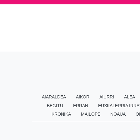
AIARALDEA
AIKOR
AIURRI
ALEA
BEGITU
ERRAN
EUSKALERRIA IRRA
KRONIKA
MAILOPE
NOAUA
O