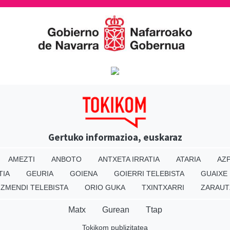
Gertuko informazioa, euskaraz
AMEZTI
ANBOTO
ANTXETA IRRATIA
ATARIA
AZP
TIA
GEURIA
GOIENA
GOIERRI TELEBISTA
GUAIXE
IZMENDI TELEBISTA
ORIO GUKA
TXINTXARRI
ZARAUT
Matx
Gurean
Ttap
Tokikom publizitatea