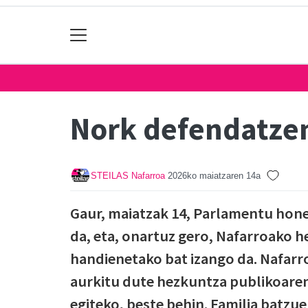
Nork defendatze
STEILAS Nafarroa
2026ko maiatzaren 14a
Gaur, maiatzak 14, Parlamentu hon
da, eta, onartuz gero, Nafarroako 
handienetako bat izango da. Nafarr
aurkitu dute hezkuntza publikoaren
egiteko, beste behin. Familia batzu