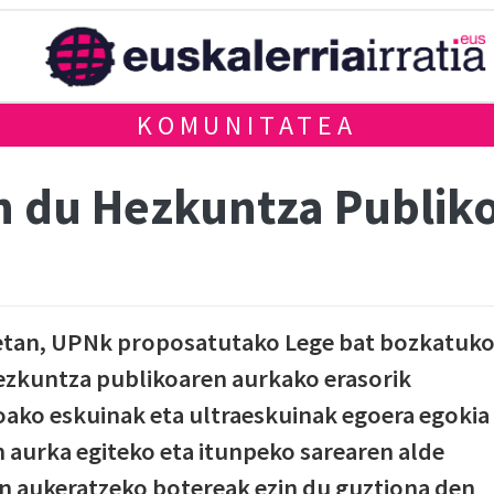
KOMUNITATEA
n du Hezkuntza Publik
etan, UPNk proposatutako Lege bat bozkatuk
hezkuntza publikoaren aurkako erasorik
oako eskuinak eta ultraeskuinak egoera egokia
 aurka egiteko eta itunpeko sarearen alde
en aukeratzeko botereak ezin du guztiona den