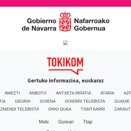
Gertuko informazioa, euskaraz
AMEZTI
ANBOTO
ANTXETA IRRATIA
ATARIA
AZP
TIA
GEURIA
GOIENA
GOIERRI TELEBISTA
GUAIXE
IZMENDI TELEBISTA
ORIO GUKA
TXINTXARRI
ZARAUT
Matx
Gurean
Ttap