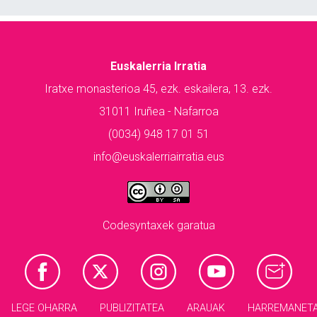
Euskalerria Irratia
Iratxe monasterioa 45, ezk. eskailera, 13. ezk.
31011 Iruñea - Nafarroa
(0034) 948 17 01 51
info@euskalerriairratia.eus
Codesyntaxek garatua
LEGE OHARRA
PUBLIZITATEA
ARAUAK
HARREMANET