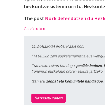
hezkuntza-sistema urritu. Hezkuntza 
The post
Nork defendatzen du Hezk
Osorik irakurri
EUSKALERRIA IRRATIAzale hori:
FM 98.3ko zein euskalerriairratia.eus webg
Zuretzako eskari bat dugu:
posible baduzu, 
Iruñerriko euskaldun ororen eskura jartzeko.
Izan ere,
zenbat eta komunitate handiagoa, 
Bazkidetu zaitez!