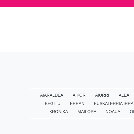
AIARALDEA
AIKOR
AIURRI
ALEA
BEGITU
ERRAN
EUSKALERRIA IRRA
KRONIKA
MAILOPE
NOAUA
O