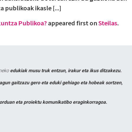
publikoak ikasle [...]
untza Publikoa?
appeared first on
Steilas
.
uneko
edukiak musu truk entzun, irakur eta ikus ditzakezu.
lagun gaitzazu gero eta eduki gehiago eta hobeak sortzen,
orduan eta proiektu komunikatibo eraginkorragoa.