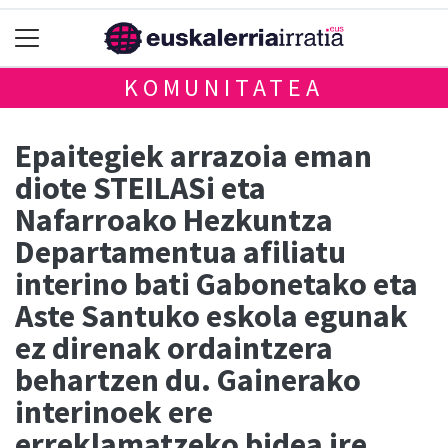
KOMUNITATEA
Epaitegiek arrazoia eman
diote STEILASi eta
Nafarroako Hezkuntza
Departamentua afiliatu
interino bati Gabonetako eta
Aste Santuko eskola egunak
ez direnak ordaintzera
behartzen du. Gainerako
interinoek ere
erreklamatzeko bidea ire