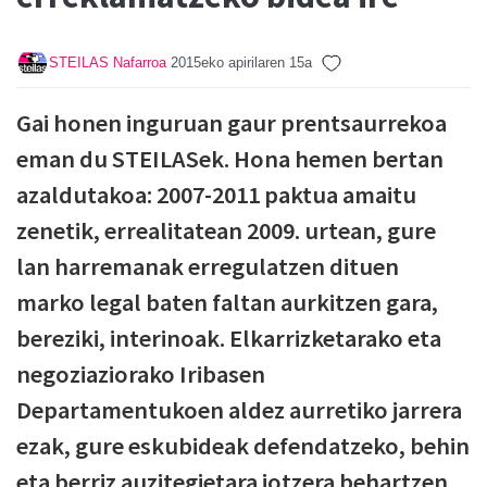
STEILAS Nafarroa
2015eko apirilaren 15a
Gai honen inguruan gaur prentsaurrekoa
eman du STEILASek. Hona hemen bertan
azaldutakoa: 2007-2011 paktua amaitu
zenetik, errealitatean 2009. urtean, gure
lan harremanak erregulatzen dituen
marko legal baten faltan aurkitzen gara,
bereziki, interinoak. Elkarrizketarako eta
negoziaziorako Iribasen
Departamentukoen aldez aurretiko jarrera
ezak, gure eskubideak defendatzeko, behin
eta berriz auzitegietara jotzera behartzen