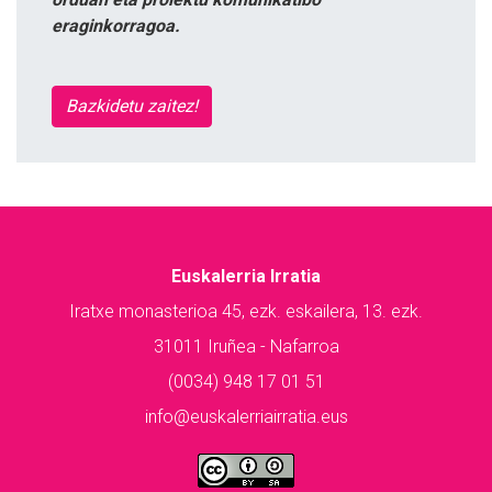
eraginkorragoa.
Bazkidetu zaitez!
Euskalerria Irratia
Iratxe monasterioa 45, ezk. eskailera, 13. ezk.
31011 Iruñea - Nafarroa
(0034) 948 17 01 51
info@euskalerriairratia.eus