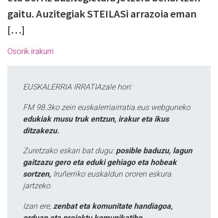
gaitu. Auzitegiak STEILASi arrazoia eman
[…]
Osorik irakurri
EUSKALERRIA IRRATIAzale hori:
FM 98.3ko zein euskalerriairratia.eus webguneko
edukiak musu truk entzun, irakur eta ikus
ditzakezu.
Zuretzako eskari bat dugu:
posible baduzu, lagun
gaitzazu gero eta eduki gehiago eta hobeak
sortzen,
Iruñerriko euskaldun ororen eskura
jartzeko.
Izan ere,
zenbat eta komunitate handiagoa,
orduan eta proiektu komunikatibo