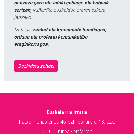
gaitzazu gero eta eduki gehiago eta hobeak
sortzen,
Iruñerriko euskaldun ororen eskura
jartzeko.
Izan ere,
zenbat eta komunitate handiagoa,
orduan eta proiektu komunikatibo
eraginkorragoa.
Bazkidetu zaitez!
Euskalerria Irratia
Iratxe monasterioa 45, ezk. eskailera, 13. ezk.
31011 Iruñea - Nafarroa