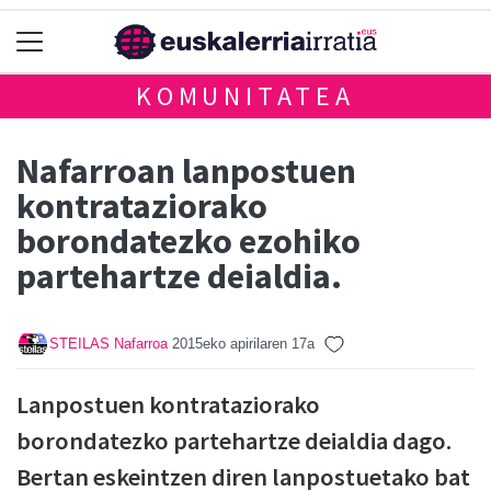
KOMUNITATEA
Nafarroan lanpostuen
kontrataziorako
borondatezko ezohiko
partehartze deialdia.
STEILAS Nafarroa
2015eko apirilaren 17a
Lanpostuen kontrataziorako
borondatezko partehartze deialdia dago.
Bertan eskeintzen diren lanpostuetako bat