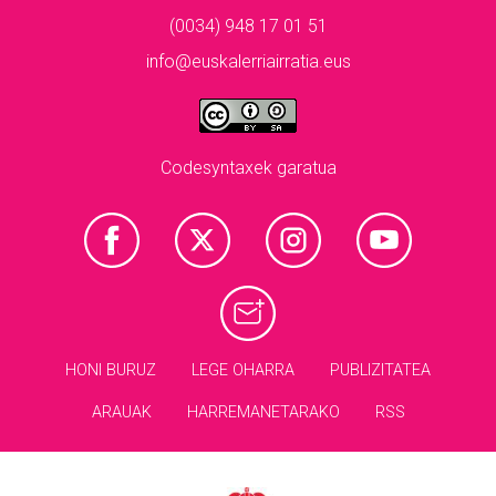
(0034) 948 17 01 51
info@euskalerriairratia.eus
Codesyntaxek garatua
HONI BURUZ
LEGE OHARRA
PUBLIZITATEA
ARAUAK
HARREMANETARAKO
RSS