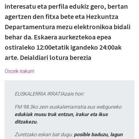
interesatu eta perfila edukiz gero, bertan
agertzen den fitxa bete eta Hezkuntza
Departamentura mezu elektronikoa bidali
behar da. Eskaera aurkeztekoa epea
ostiraleko 12:00etatik igandeko 24:00ak
arte. Deialdiari lotura berezia
Osorik irakurri
EUSKALERRIA IRRATIAzale hori:
FM 98.3ko zein euskalerriairratia.eus webguneko
edukiak musu truk entzun, irakur eta ikus
ditzakezu.
Zuretzako eskari bat dugu:
posible baduzu, lagun