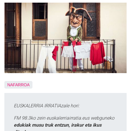
NAFARROA
EUSKALERRIA IRRATIAzale hori:
FM 98.3ko zein euskalerriairratia.eus webguneko
edukiak musu truk entzun, irakur eta ikus