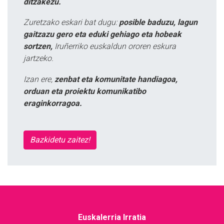
ditzakezu.
Zuretzako eskari bat dugu:
posible baduzu, lagun
gaitzazu gero eta eduki gehiago eta hobeak
sortzen,
Iruñerriko euskaldun ororen eskura
jartzeko.
Izan ere,
zenbat eta komunitate handiagoa,
orduan eta proiektu komunikatibo
eraginkorragoa.
Bazkidetu zaitez!
Euskalerria Irratia