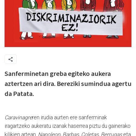
Sanferminetan greba egiteko aukera
aztertzen ari dira. Bereziki sumindua agertu
da Patata.
Caravinagre
ren irudia aurten ere sanferminak
iragartzeko aukeratu izanak haserrea piztu du gainerako
kilikien artean.
Napoleon
,
Barbas
,
Coletas
,
Berrugas
eta