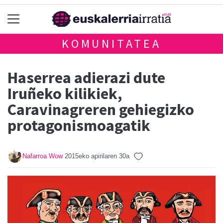
KOMUNITATEA
Haserrea adierazi dute
Iruñeko kilikiek,
Caravinagreren gehiegizko
protagonismoagatik
Nafarroa Wow
2015eko apirilaren 30a