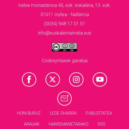
Iratxe monasterioa 45, ezk. eskailera, 13. ezk.
31011 Iruñea - Nafarroa
(0034) 948 17 01 51
info@euskalerriairratia.eus
Codesyntaxek garatua
HONI BURUZ
LEGE OHARRA
PUBLIZITATEA
ARAUAK
HARREMANETARAKO
RSS