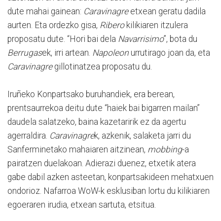
dute mahai gainean:
Caravinagre
etxean geratu dadila
aurten. Eta ordezko gisa,
Ribero
kilikiaren itzulera
proposatu dute. “Hori bai dela
Navarrisimo
”, bota du
Berrugas
ek, irri artean.
Napoleon
urrutirago joan da, eta
Caravinagre
gillotinatzea proposatu du.
Iruñeko Konpartsako buruhandiek, era berean,
prentsaurrekoa deitu dute “haiek bai bigarren mailan”
daudela salatzeko, baina kazetaririk ez da agertu
agerraldira.
Caravinagre
k, azkenik, salaketa jarri du
Sanferminetako mahaiaren aitzinean,
mobbing
-a
pairatzen duelakoan. Adierazi duenez, etxetik atera
gabe dabil azken asteetan, konpartsakideen mehatxuen
ondorioz. Nafarroa WoW-k esklusiban lortu du kilikiaren
egoeraren irudia, etxean sartuta, etsitua.