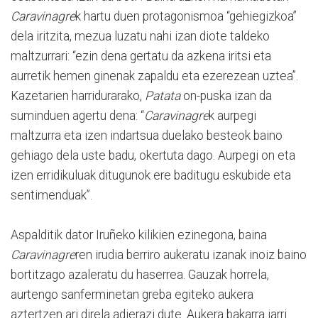
Caravinagre
k hartu duen protagonismoa “gehiegizkoa”
dela iritzita, mezua luzatu nahi izan diote taldeko
maltzurrari: “ezin dena gertatu da azkena iritsi eta
aurretik hemen ginenak zapaldu eta ezerezean uztea”.
Kazetarien harridurarako,
Patata
on-puska izan da
suminduen agertu dena: “
Caravinagre
k aurpegi
maltzurra eta izen indartsua duelako besteok baino
gehiago dela uste badu, okertuta dago. Aurpegi on eta
izen erridikuluak ditugunok ere baditugu eskubide eta
sentimenduak”.
Aspalditik dator Iruñeko kilikien ezinegona, baina
Caravinagre
ren irudia berriro aukeratu izanak inoiz baino
bortitzago azaleratu du haserrea. Gauzak horrela,
aurtengo sanferminetan greba egiteko aukera
aztertzen ari direla adierazi dute. Aukera bakarra jarri