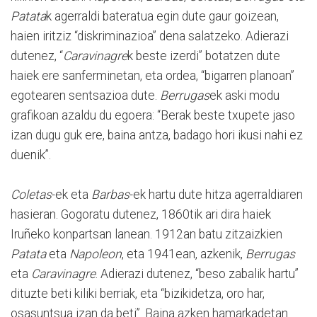
Patata
k agerraldi bateratua egin dute gaur goizean,
haien iritziz “diskriminazioa” dena salatzeko. Adierazi
dutenez, “
Caravinagre
k beste izerdi” botatzen dute
haiek ere sanferminetan, eta ordea, “bigarren planoan”
egotearen sentsazioa dute.
Berrugas
ek aski modu
grafikoan azaldu du egoera: “Berak beste txupete jaso
izan dugu guk ere, baina antza, badago hori ikusi nahi ez
duenik”.
Coletas
-ek eta
Barbas
-ek hartu dute hitza agerraldiaren
hasieran. Gogoratu dutenez, 1860tik ari dira haiek
Iruñeko konpartsan lanean. 1912an batu zitzaizkien
Patata
eta
Napoleon
, eta 1941ean, azkenik,
Berrugas
eta
Caravinagre
. Adierazi dutenez, “beso zabalik hartu”
dituzte beti kiliki berriak, eta “bizikidetza, oro har,
osasuntsua izan da beti”. Baina azken hamarkadetan