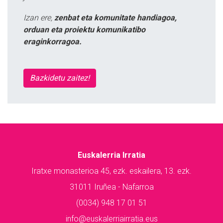
Izan ere,
zenbat eta komunitate handiagoa,
orduan eta proiektu komunikatibo
eraginkorragoa.
Bazkidetu zaitez!
Euskalerria Irratia
Iratxe monasterioa 45, ezk. eskailera, 13. ezk.
31011 Iruñea - Nafarroa
(0034) 948 17 01 51
info@euskalerriairratia.eus