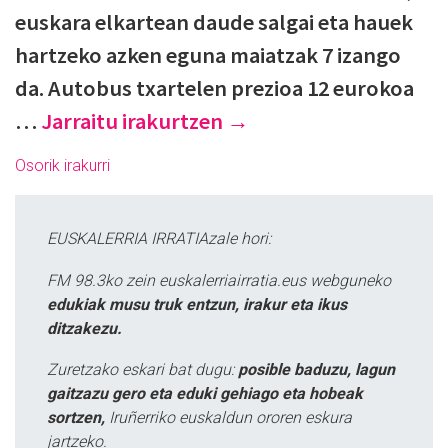
euskara elkartean daude salgai eta hauek
hartzeko azken eguna maiatzak 7 izango
da. Autobus txartelen prezioa 12 eurokoa
…
Jarraitu irakurtzen
→
Osorik irakurri
EUSKALERRIA IRRATIAzale hori:
FM 98.3ko zein euskalerriairratia.eus webguneko
edukiak musu truk entzun, irakur eta ikus
ditzakezu.
Zuretzako eskari bat dugu:
posible baduzu, lagun
gaitzazu gero eta eduki gehiago eta hobeak
sortzen,
Iruñerriko euskaldun ororen eskura
jartzeko.