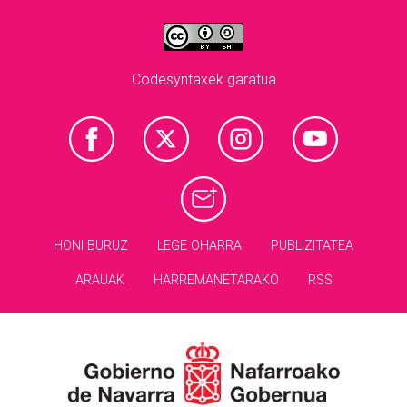
Codesyntaxek garatua
HONI BURUZ
LEGE OHARRA
PUBLIZITATEA
ARAUAK
HARREMANETARAKO
RSS