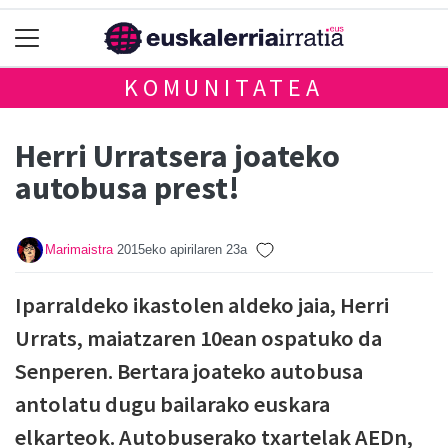
KOMUNITATEA
Herri Urratsera joateko
autobusa prest!
Marimaistra
2015eko apirilaren 23a
Iparraldeko ikastolen aldeko jaia, Herri
Urrats, maiatzaren 10ean ospatuko da
Senperen. Bertara joateko autobusa
antolatu dugu bailarako euskara
elkarteok. Autobuserako txartelak AEDn,