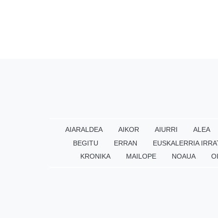
AIARALDEA
AIKOR
AIURRI
ALEA
BEGITU
ERRAN
EUSKALERRIA IRRA
KRONIKA
MAILOPE
NOAUA
O