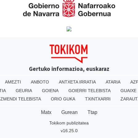
Gertuko informazioa, euskaraz
AMEZTI
ANBOTO
ANTXETA IRRATIA
ATARIA
AZP
TIA
GEURIA
GOIENA
GOIERRI TELEBISTA
GUAIXE
IZMENDI TELEBISTA
ORIO GUKA
TXINTXARRI
ZARAUT
Matx
Gurean
Ttap
Tokikom publizitatea
v16.25.0