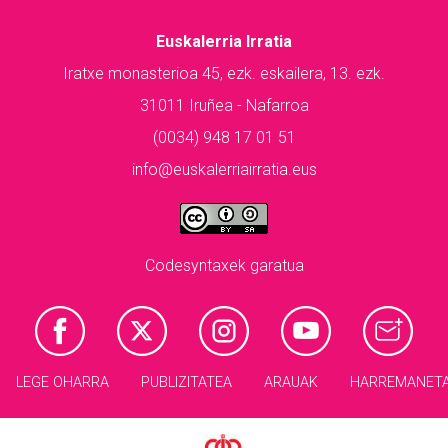
Euskalerria Irratia
Iratxe monasterioa 45, ezk. eskailera, 13. ezk.
31011 Iruñea - Nafarroa
(0034) 948 17 01 51
info@euskalerriairratia.eus
Codesyntaxek garatua
LEGE OHARRA
PUBLIZITATEA
ARAUAK
HARREMANET