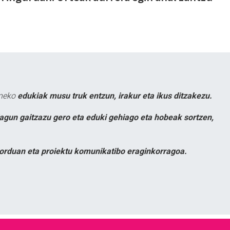
uneko
edukiak musu truk entzun, irakur eta ikus ditzakezu.
lagun gaitzazu gero eta eduki gehiago eta hobeak sortzen,
orduan eta proiektu komunikatibo eraginkorragoa.