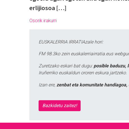
erlijiosoa […]
Osorik irakurri
EUSKALERRIA IRRATIAzale hori:
FM 98.3ko zein euskalerriairratia.eus webg
Zuretzako eskari bat dugu:
posible baduzu, 
Iruñerriko euskaldun ororen eskura jartzeko.
Izan ere,
zenbat eta komunitate handiagoa, 
Bazkidetu zaitez!