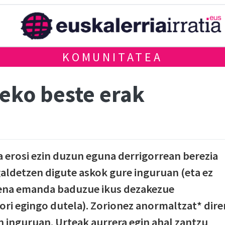
KOMUNITATEA
zeko beste erak
 erosi ezin duzun eguna derrigorrean berezia
aldetzen digute askok gure inguruan (eta ez
izena emanda baduzue ikus dezakezue
ri egingo dutela). Zorionez anormaltzat* dire
 inguruan. Urteak aurrera egin ahal zantzu