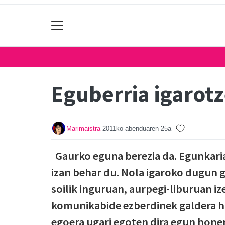
Eguberria igarot
Marimaistra
2011ko abenduaren 25a
Gaurko eguna berezia da. Egunkaria
izan behar du. Nola igaroko dugun g
soilik inguruan, aurpegi-liburuan 
komunikabide ezberdinek galdera ho
egoera ugari egoten dira egun honen