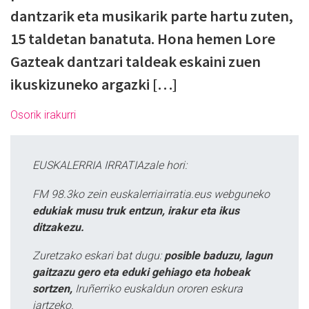
dantzarik eta musikarik parte hartu zuten,
15 taldetan banatuta. Hona hemen Lore
Gazteak dantzari taldeak eskaini zuen
ikuskizuneko argazki […]
Osorik irakurri
EUSKALERRIA IRRATIAzale hori:
FM 98.3ko zein euskalerriairratia.eus webguneko
edukiak musu truk entzun, irakur eta ikus
ditzakezu.
Zuretzako eskari bat dugu:
posible baduzu, lagun
gaitzazu gero eta eduki gehiago eta hobeak
sortzen,
Iruñerriko euskaldun ororen eskura
jartzeko.