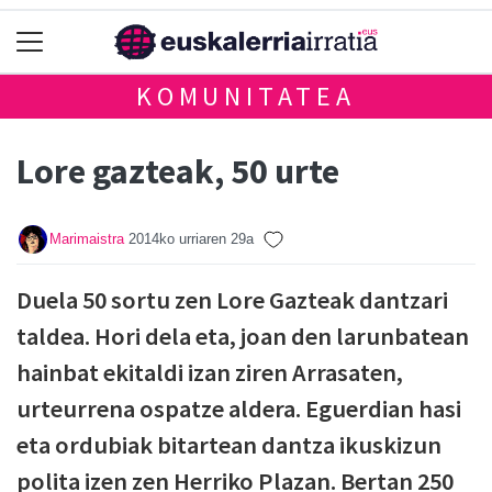
KOMUNITATEA
Lore gazteak, 50 urte
Marimaistra
2014ko urriaren 29a
Duela 50 sortu zen Lore Gazteak dantzari
taldea. Hori dela eta, joan den larunbatean
hainbat ekitaldi izan ziren Arrasaten,
urteurrena ospatze aldera. Eguerdian hasi
eta ordubiak bitartean dantza ikuskizun
polita izen zen Herriko Plazan. Bertan 250