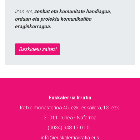
Izan ere,
zenbat eta komunitate handiagoa,
orduan eta proiektu komunikatibo
eraginkorragoa.
Bazkidetu zaitez!
Euskalerria Irratia
Iratxe monasterioa 45, ezk. eskailera, 13. ezk.
31011 Iruñea - Nafarroa
(0034) 948 17 01 51
info@euskalerriairratia.eus