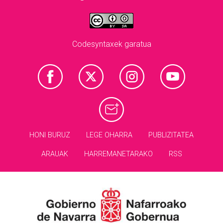
Codesyntaxek garatua
HONI BURUZ
LEGE OHARRA
PUBLIZITATEA
ARAUAK
HARREMANETARAKO
RSS