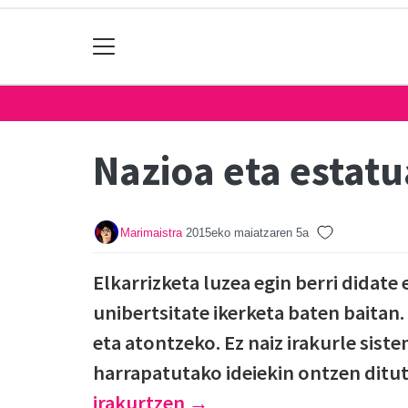
Nazioa eta estatu
Marimaistra
2015eko maiatzaren 5a
Elkarrizketa luzea egin berri didate
unibertsitate ikerketa baten baitan. 
eta atontzeko. Ez naiz irakurle sis
harrapatutako ideiekin ontzen ditut
irakurtzen
→