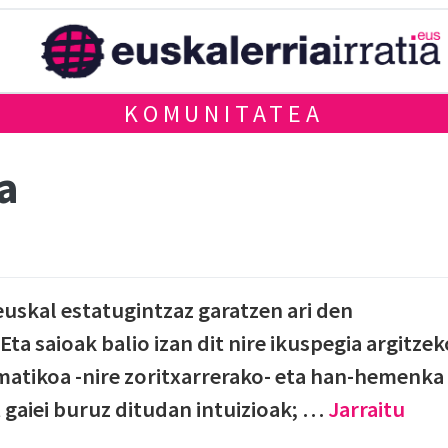
KOMUNITATEA
a
 euskal estatugintzaz garatzen ari den
Eta saioak balio izan dit nire ikuspegia argitzek
tematikoa -nire zoritxarrerako- eta han-hemenka
 gaiei buruz ditudan intuizioak; …
Jarraitu