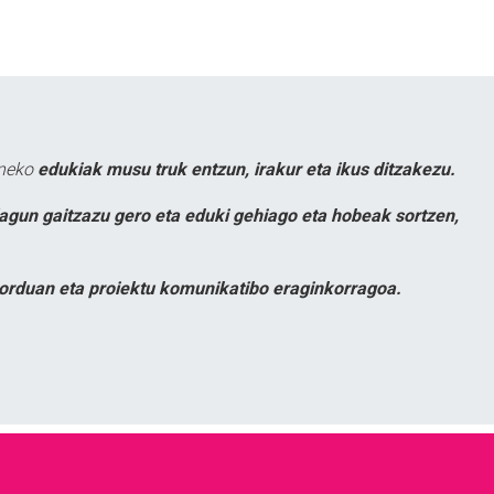
uneko
edukiak musu truk entzun, irakur eta ikus ditzakezu.
lagun gaitzazu gero eta eduki gehiago eta hobeak sortzen,
orduan eta proiektu komunikatibo eraginkorragoa.