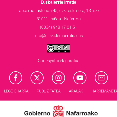
Euskalerria Irratia
Iratxe monasterioa 45, ezk. eskailera, 13. ezk.
31011 Iruñea - Nafarroa
(0034) 948 17 01 51
info@euskalerriairratia.eus
Codesyntaxek garatua
LEGE OHARRA
PUBLIZITATEA
ARAUAK
HARREMANET