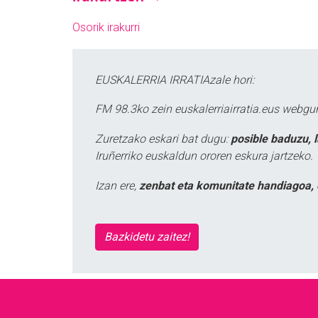
Osorik irakurri
EUSKALERRIA IRRATIAzale hori:
FM 98.3ko zein euskalerriairratia.eus webg
Zuretzako eskari bat dugu:
posible baduzu, 
Iruñerriko euskaldun ororen eskura jartzeko.
Izan ere,
zenbat eta komunitate handiagoa, 
Bazkidetu zaitez!