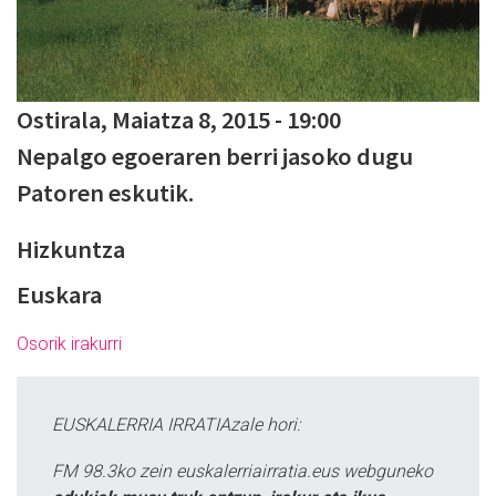
Ostirala, Maiatza 8, 2015 - 19:00
Nepalgo egoeraren berri jasoko dugu
Patoren eskutik.
Hizkuntza
Euskara
Osorik irakurri
EUSKALERRIA IRRATIAzale hori:
FM 98.3ko zein euskalerriairratia.eus webguneko