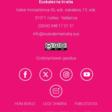
Euskalerria Irratia
Iratxe monasterioa 45, ezk. eskailera, 13. ezk.
31011 Iruñea - Nafarroa
(0034) 948 17 01 51
info@euskalerriairratia.eus
Codesyntaxek garatua
HONI BURUZ
LEGE OHARRA
PUBLIZITATEA