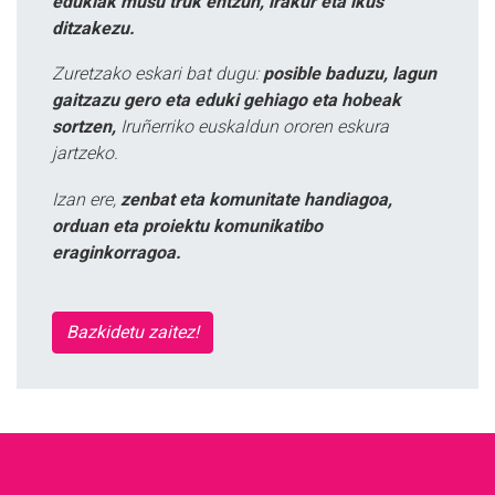
edukiak musu truk entzun, irakur eta ikus
ditzakezu.
Zuretzako eskari bat dugu:
posible baduzu, lagun
gaitzazu gero eta eduki gehiago eta hobeak
sortzen,
Iruñerriko euskaldun ororen eskura
jartzeko.
Izan ere,
zenbat eta komunitate handiagoa,
orduan eta proiektu komunikatibo
eraginkorragoa.
Bazkidetu zaitez!