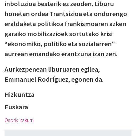
inboluzioa besterik ez zeuden. Liburu
honetan ordea Trantsizioa eta ondorengo
eraldaketa politikoa frankismoaren azken
garaiko mobilizazioek sortutako krisi
“ekonomiko, politiko eta sozialarren"
aurrean emandako erantzuna izan zen.
Aurkezpenean liburuaren egilea,
Emmanuel Rodríguez, egonen da.
Hizkuntza
Euskara
Osorik irakurri