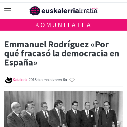
KOMUNITATEA
Emmanuel Rodríguez «Por
qué fracasó la democracia en
España»
Katakrak
2015eko maiatzaren 6a