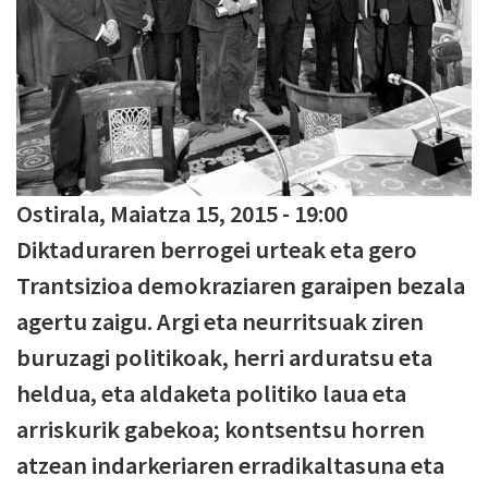
Ostirala, Maiatza 15, 2015 - 19:00
Diktaduraren berrogei urteak eta gero
Trantsizioa demokraziaren garaipen bezala
agertu zaigu. Argi eta neurritsuak ziren
buruzagi politikoak, herri arduratsu eta
heldua, eta aldaketa politiko laua eta
arriskurik gabekoa; kontsentsu horren
atzean indarkeriaren erradikaltasuna eta