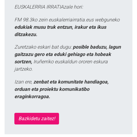
EUSKALERRIA IRRATIAzale hori:
FM 98.3ko zein euskalerriairratia.eus webguneko
edukiak musu truk entzun, irakur eta ikus
ditzakezu.
Zuretzako eskari bat dugu:
posible baduzu, lagun
gaitzazu gero eta eduki gehiago eta hobeak
sortzen,
Iruñerriko euskaldun ororen eskura
jartzeko.
Izan ere,
zenbat eta komunitate handiagoa,
orduan eta proiektu komunikatibo
eraginkorragoa.
Bazkidetu zaitez!