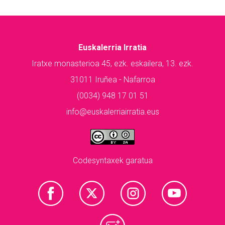
Euskalerria Irratia
Iratxe monasterioa 45, ezk. eskailera, 13. ezk.
31011 Iruñea - Nafarroa
(0034) 948 17 01 51
info@euskalerriairratia.eus
Codesyntaxek garatua