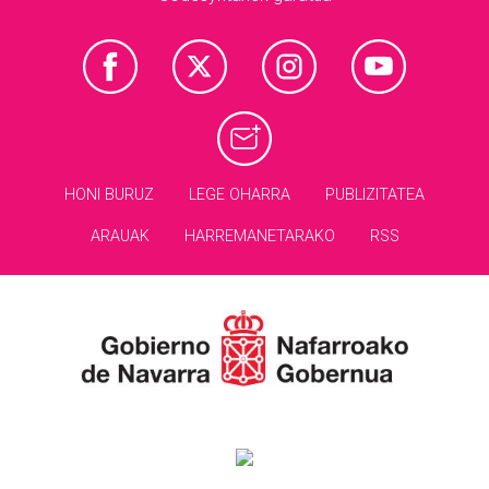
HONI BURUZ
LEGE OHARRA
PUBLIZITATEA
ARAUAK
HARREMANETARAKO
RSS