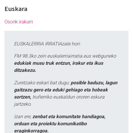
Euskara
Osorik irakurri
EUSKALERRIA IRRATIAzale hori:
FM 98.3ko zein euskalerriairratia.eus webguneko
edukiak musu truk entzun, irakur eta ikus
ditzakezu.
Zuretzako eskari bat dugu:
posible baduzu, lagun
gaitzazu gero eta eduki gehiago eta hobeak
sortzen,
Iruñerriko euskaldun ororen eskura
jartzeko.
Izan ere,
zenbat eta komunitate handiagoa,
orduan eta proiektu komunikatibo
eraginkorragoa.