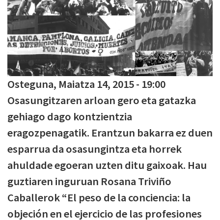
Osteguna, Maiatza 14, 2015 - 19:00
Osasungitzaren arloan gero eta gatazka
gehiago dago kontzientzia
eragozpenagatik. Erantzun bakarra ez duen
esparrua da osasungintza eta horrek
ahuldade egoeran uzten ditu gaixoak. Hau
guztiaren inguruan Rosana Triviño
Caballerok “El peso de la conciencia: la
objeción en el ejercicio de las profesiones