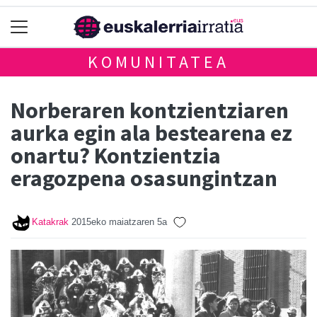
KOMUNITATEA
Norberaren kontzientziaren
aurka egin ala bestearena ez
onartu? Kontzientzia
eragozpena osasungintzan
Katakrak
2015eko maiatzaren 5a