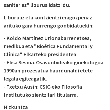
sanitarias” liburua idatzi du.
Liburuaz eta kontzientzi eragozpenaz
arituko gara hurrengo gonbidatuekin:
- Koldo Martínez Urionabarrenetxea,
medikua eta "Bioética Fundamental y
Clínica" Elkarteko presidentea
- Elisa Sesma: Osasunbideako ginekologoa.
1990an prozesatua haurdunaldi etete
legala egiteagatik.
- Txetxu Ausín: CSIC-eko Filosofia
Institutuko zientzilari titularra.
Hizkuntza