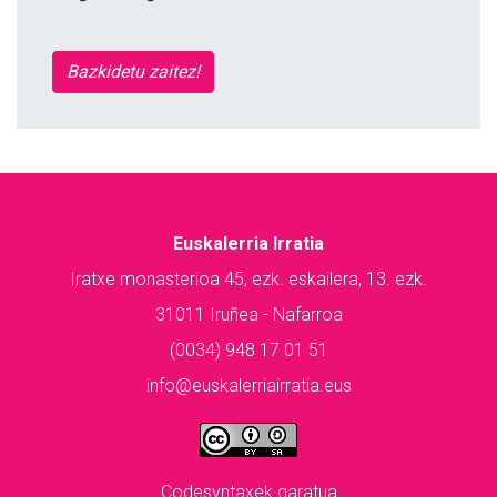
Bazkidetu zaitez!
Euskalerria Irratia
Iratxe monasterioa 45, ezk. eskailera, 13. ezk.
31011 Iruñea - Nafarroa
(0034) 948 17 01 51
info@euskalerriairratia.eus
Codesyntaxek garatua