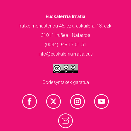
Euskalerria Irratia
Iratxe monasterioa 45, ezk. eskailera, 13. ezk.
31011 Iruñea - Nafarroa
(0034) 948 17 01 51
info@euskalerriairratia.eus
Codesyntaxek garatua