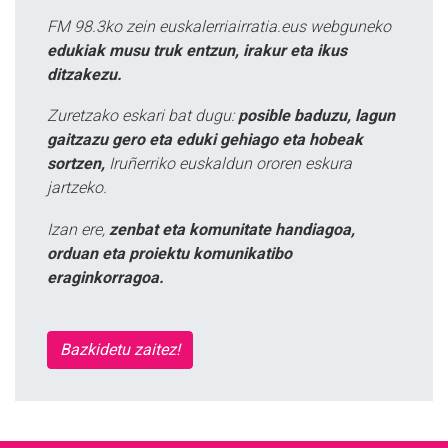
FM 98.3ko zein euskalerriairratia.eus webguneko
edukiak musu truk entzun, irakur eta ikus
ditzakezu.
Zuretzako eskari bat dugu:
posible baduzu, lagun
gaitzazu gero eta eduki gehiago eta hobeak
sortzen,
Iruñerriko euskaldun ororen eskura
jartzeko.
Izan ere,
zenbat eta komunitate handiagoa,
orduan eta proiektu komunikatibo
eraginkorragoa.
Bazkidetu zaitez!