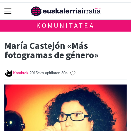
KOMUNITATEA
María Castejón «Más
fotogramas de género»
Katakrak
2015eko apirilaren 30a