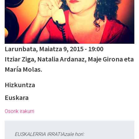
Larunbata, Maiatza 9, 2015 - 19:00
Itziar Ziga, Natalia Ardanaz, Maje Girona eta
María Molas.
Hizkuntza
Euskara
Osorik irakurri
EUSKALERRIA IRRATIAzale hori: