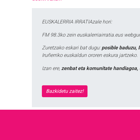
EUSKALERRIA IRRATIAzale hori:
FM 98.3ko zein euskalerriairratia.eus webg
Zuretzako eskari bat dugu:
posible baduzu, 
Iruñerriko euskaldun ororen eskura jartzeko.
Izan ere,
zenbat eta komunitate handiagoa, 
Bazkidetu zaitez!