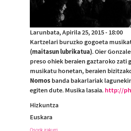
Larunbata, Apirila 25, 2015 - 18:00
Kartzelari buruzko gogoeta musika
(maitasun lubrikatua)
. Oier Gonzal
preso ohiek beraien gaztaroko zati g
musikatu honetan, beraien bizitzak
Nomos
banda bakarlariak lagunekin 
egiten dute. Musika lasaia.
http://p
Hizkuntza
Euskara
Osorik irakurri