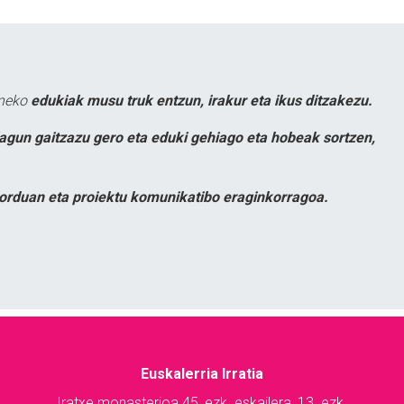
uneko
edukiak musu truk entzun, irakur eta ikus ditzakezu.
lagun gaitzazu gero eta eduki gehiago eta hobeak sortzen,
orduan eta proiektu komunikatibo eraginkorragoa.
Euskalerria Irratia
Iratxe monasterioa 45, ezk. eskailera, 13. ezk.