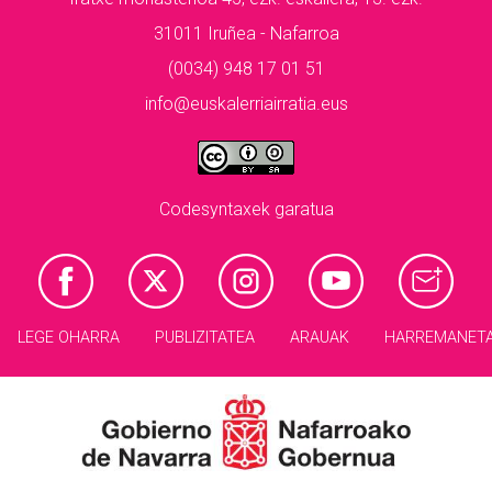
31011 Iruñea - Nafarroa
(0034) 948 17 01 51
info@euskalerriairratia.eus
Codesyntaxek garatua
LEGE OHARRA
PUBLIZITATEA
ARAUAK
HARREMANET