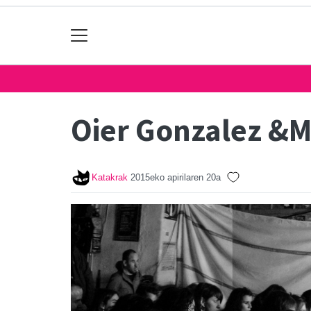
Oier Gonzalez &M
Katakrak
2015eko apirilaren 20a