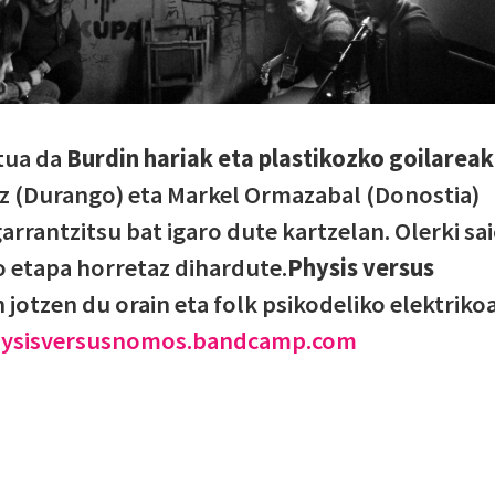
tua da
Burdin hariak eta plastikozko goilareak
ez (Durango) eta Markel Ormazabal (Donostia)
arrantzitsu bat igaro dute kartzelan. Olerki sa
o etapa horretaz dihardute.
Physis versus
jotzen du orain eta folk psikodeliko elektriko
hysisversusnomos.bandcamp.com